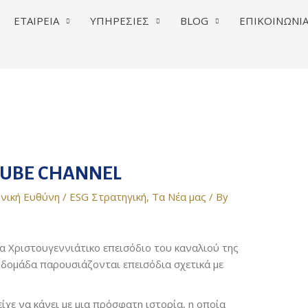
ΕΤΑΙΡΕΙΑ
ΥΠΗΡΕΣΙΕΣ
BLOG
ΕΠΙΚΟΙΝΩΝΙ
TUBE CHANNEL
νική Ευθύνη / ESG Στρατηγική
,
Τα Νέα μας
/ By
α Χριστουγεννιάτικο επεισόδιο του καναλιού της
 βδομάδα παρουσιάζονται επεισόδια σχετικά με
ίχε να κάνει με μια πρόσφατη ιστορία, η οποία