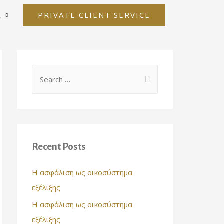
PRIVATE CLIENT SERVICE
Α
S
e
a
r
c
Recent Posts
h
f
Η ασφάλιση ως οικοσύστημα
o
εξέλιξης
r
Η ασφάλιση ως οικοσύστημα
:
εξέλιξης