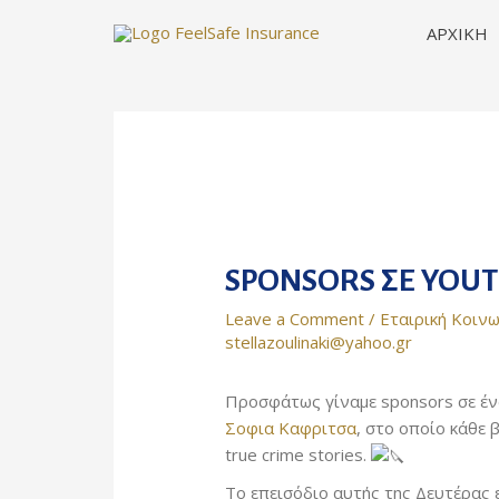
Skip
ΑΡΧΙΚΗ
to
content
SPONSORS ΣΕ YOU
Leave a Comment
/
Εταιρική Κοινω
stellazoulinaki@yahoo.gr
Προσφάτως γίναμε sponsors σε έν
Σοφια Καφριτσα
, στο οποίο κάθε
true crime stories.
Το επεισόδιο αυτής της Δευτέρας ε