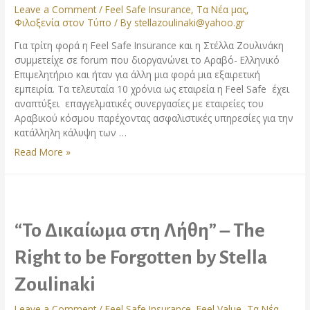
Leave a Comment
/
Feel Safe Insurance
,
Τα Νέα μας
,
ΣΤΑ
Φιλοξενία στον Τύπο
/ By
stellazoulinaki@yahoo.gr
INSURANCE
AWARDS
Για τρίτη φορά η Feel Safe Insurance και η Στέλλα Ζουλινάκη
“FILIPPOS
συμμετείχε σε forum που διοργανώνει το Αραβό- Ελληνικό
MORAKIS”
Επιμελητήριο και ήταν για άλλη μια φορά μια εξαιρετική
2023
εμπειρία. Τα τελευταία 10 χρόνια ως εταιρεία η Feel Safe έχει
αναπτύξει επαγγελματικές συνεργασίες με εταιρείες του
Αραβικού κόσμου παρέχοντας ασφαλιστικές υπηρεσίες για την
κατάλληλη κάλυψη των …
Η
Read More »
Feel
Safe
Insurance
στο
Αραβό-
“Το Δικαίωμα στη Λήθη” – The
Ελληνικό
Maritime
Right to be Forgotten by Stella
Conference
Zoulinaki
Leave a Comment
/
Feel Safe Insurance
,
Feel Value
,
Τα Νέα