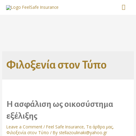
Skip
MA
to
content
ME
Φιλοξενία στον Τύπο
Η ασφάλιση ως οικοσύστημα
εξέλιξης
Leave a Comment
/
Feel Safe Insurance
,
Τα άρθρα μας
,
Φιλοξενία στον Τύπο
/ By
stellazoulinaki@yahoo.gr