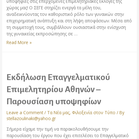
υποψήφιες στις επερχόμενες Επιμελητηριακές Εκλογές της
χώρας μας! Ο ΣΕΓΕ στηρίζει ενεργά τα μέλη του,
αναδεικνύοντας τον καθοριστικό ρόλο των γυναικών στην
επιχειρηματική ανάπτυξη και στη λήψη αποφάσεων. Μέσα από
τη συμμετοχή τους, συμβάλλουν ουσιαστικά στην ενίσχυση
της γυναικείας εκπροσώπησης σε …
Τα
Read More »
μέλη
του
ΣΕΓΕ
που
συμμετέχουν
Εκδήλωση Επαγγελματικού
στις
εκλογές
Επιμελητηρίου Αθηνών –
του
Παρουσίαση υποψηφίων
Επαγγελματικού
Επιμελητηρίου.
Leave a Comment
/
Τα Νέα μας
,
Φιλοξενία στον Τύπο
/ By
stellazoulinaki@yahoo.gr
Σήμερα είχαμε την τιμή να παρακολουθήσουμε την
παρουσίαση του έργου που έχει επιτελέσει το Επαγγελματικό