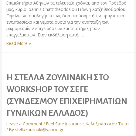
Επιμελητήριο Αθηνών τα τελευταία χρόνια, από τον Πρόεδρό
μας, κύριο Ioannis Chatzitheodosiou Γιάννη Χατζηθεοδοσίου.
Οφείλω να ομολογήσω πως όσα ακούσαμε ήταν πραγματικά
εντυπωσιακά και γεμάτα ουσία για την ανάπτυξη των
μικρομεσαίων επιχειρήσεων και τη στήριξη των
επαγγελματιών. Στην εκδήλωση αυτή, …
Εκδήλωση
Read More »
Επαγγελματικού
Επιμελητηρίου
Αθηνών
–
Παρουσίαση
Η ΣΤΕΛΛΑ ΖΟΥΛΙΝΑΚΗ ΣΤΟ
υποψηφίων
WORKSHOP TOY ΣΕΓΕ
(ΣΥΝΔΕΣΜΟΥ ΕΠΙΧΕΙΡΗΜΑΤΙΩΝ
ΓΥΝΑΙΚΩΝ ΕΛΛΑΔΟΣ)
Leave a Comment
/
Feel Safe Insurance
,
Φιλοξενία στον Τύπο
/ By
stellazoulinaki@yahoo.gr