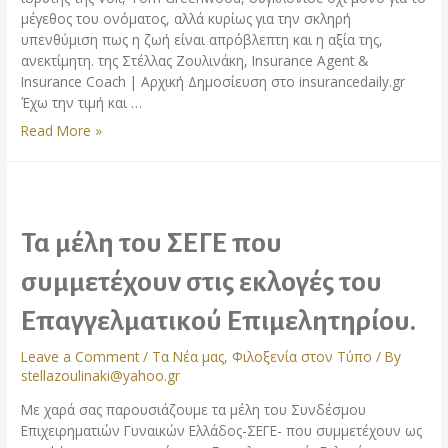
μέγεθος του ονόματος, αλλά κυρίως για την σκληρή
υπενθύμιση πως η ζωή είναι απρόβλεπτη και η αξία της,
ανεκτίμητη. της Στέλλας Ζουλινάκη, Insurance Agent &
Insurance Coach | Αρχική Δημοσίευση στο insurancedaily.gr
Έχω την τιμή και …
Ο
Read More »
Άνθρωπος
Πάνω
από
Όλα:
Τροχαίο
Τα μέλη του ΣΕΓΕ που
στη
Μύκονο
συμμετέχουν στις εκλογές του
και
Επαγγελματικού Επιμελητηρίου.
το
Μάθημα
Leave a Comment
/
Τα Νέα μας
,
Φιλοξενία στον Τύπο
/ By
που
stellazoulinaki@yahoo.gr
Δεν
Πρέπει
Με χαρά σας παρουσιάζουμε τα μέλη του Συνδέσμου
να
Επιχειρηματιών Γυναικών Ελλάδος-ΣΕΓΕ- που συμμετέχουν ως
Αγνοήσουμε