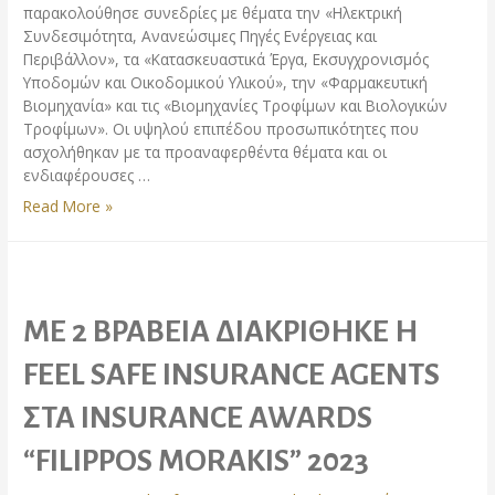
παρακολούθησε συνεδρίες με θέματα την «Ηλεκτρική
Συνδεσιμότητα, Ανανεώσιμες Πηγές Ενέργειας και
Περιβάλλον», τα «Κατασκευαστικά Έργα, Εκσυγχρονισμός
Υποδομών και Οικοδομικού Υλικού», την «Φαρμακευτική
Βιομηχανία» και τις «Βιομηχανίες Τροφίμων και Βιολογικών
Τροφίμων». Οι υψηλού επιπέδου προσωπικότητες που
ασχολήθηκαν με τα προαναφερθέντα θέματα και οι
ενδιαφέρουσες …
Η
Read More »
FEEL
SAFE
INSURANCE
ΣΤΟ
12ο
ΜΕ 2 ΒΡΑΒΕΙΑ ΔΙΑΚΡΙΘΗΚΕ Η
ΑΡΑΒΟΕΛΛΗΝΙΚΟ
ΟΙΚΟΝΟΜΙΚΟ
FEEL SAFE INSURANCE AGENTS
FORUM
ΣΤΑ INSURANCE AWARDS
“FILIPPOS MORAKIS” 2023