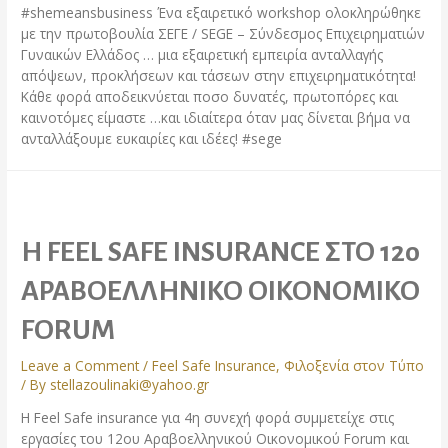
#shemeansbusiness Ένα εξαιρετικό workshop ολοκληρώθηκε
με την πρωτοβουλία ΣΕΓΕ / SEGE – Σύνδεσμος Επιχειρηματιών
Γυναικών Ελλάδος … μια εξαιρετική εμπειρία ανταλλαγής
απόψεων, προκλήσεων και τάσεων στην επιχειρηματικότητα!
Κάθε φορά αποδεικνύεται ποσο δυνατές, πρωτοπόρες και
καινοτόμες είμαστε …και ιδιαίτερα όταν μας δίνεται βήμα να
ανταλλάξουμε ευκαιρίες και ιδέες! #sege
Η FEEL SAFE INSURANCE ΣΤΟ 12ο
ΑΡΑΒΟΕΛΛΗΝΙΚΟ ΟΙΚΟΝΟΜΙΚΟ
FORUM
Leave a Comment
/
Feel Safe Insurance
,
Φιλοξενία στον Τύπο
/ By
stellazoulinaki@yahoo.gr
Η Feel Safe insurance για 4η συνεχή φορά συμμετείχε στις
εργασίες του 12oυ Αραβοελληνικού Οικονομικού Forum και