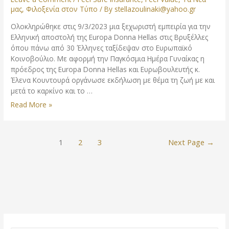
μας
,
Φιλοξενία στον Τύπο
/ By
stellazoulinaki@yahoo.gr
Ολοκληρώθηκε στις 9/3/2023 μια ξεχωριστή εμπειρία για την
Ελληνική αποστολή της Europa Donna Hellas στις Βρυξέλλες
όπου πάνω από 30 Έλληνες ταξίδεψαν στο Ευρωπαϊκό
Κοινοβούλιο. Με αφορμή την Παγκόσμια Ημέρα Γυναίκας η
πρόεδρος της Europa Donna Hellas και Ευρωβουλευτής κ.
Έλενα Κουντουρά οργάνωσε εκδήλωση με θέμα τη ζωή με και
μετά το καρκίνο και το …
“Το
Read More »
Δικαίωμα
στη
Λήθη”
Posts
1
2
3
Next Page
→
–
navigation
The
Right
to
be
Forgotten
by
Stella