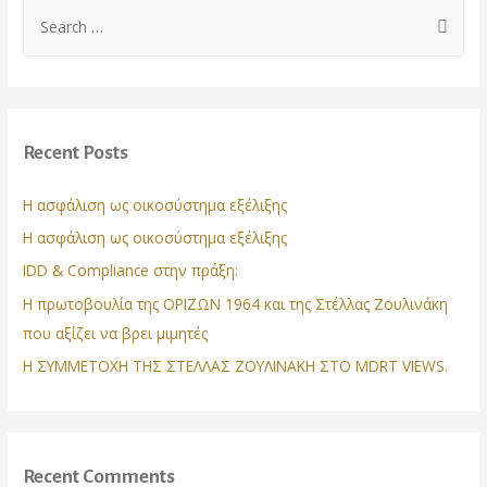
Zoulinaki
S
e
a
r
c
Recent Posts
h
f
Η ασφάλιση ως οικοσύστημα εξέλιξης
o
Η ασφάλιση ως οικοσύστημα εξέλιξης
r
IDD & Compliance στην πράξη:
:
Η πρωτοβουλία της ΟΡΙΖΩΝ 1964 και της Στέλλας Ζουλινάκη
που αξίζει να βρει μιμητές
Η ΣΥΜΜΕΤΟΧΗ ΤΗΣ ΣΤΕΛΛΑΣ ΖΟΥΛΙΝΑΚΗ ΣΤΟ MDRT VIEWS.
Recent Comments