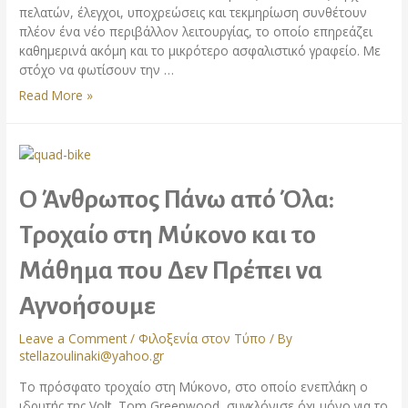
πελατών, έλεγχοι, υποχρεώσεις και τεκμηρίωση συνθέτουν
πλέον ένα νέο περιβάλλον λειτουργίας, το οποίο επηρεάζει
καθημερινά ακόμη και το μικρότερο ασφαλιστικό γραφείο. Με
στόχο να φωτίσουν την …
IDD
Read More »
&
Compliance
στην
πράξη:
Ο Άνθρωπος Πάνω από Όλα:
Τροχαίο στη Μύκονο και το
Μάθημα που Δεν Πρέπει να
Αγνοήσουμε
Leave a Comment
/
Φιλοξενία στον Τύπο
/ By
stellazoulinaki@yahoo.gr
Το πρόσφατο τροχαίο στη Μύκονο, στο οποίο ενεπλάκη ο
ιδρυτής της Volt, Tom Greenwood, συγκλόνισε όχι μόνο για το