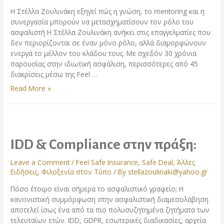
Η Στέλλα Ζουλινάκη εξηγεί πώς η γνώση, το mentoring και η
συνεργασία μπορούν να μετασχηματίσουν τον ρόλο του
ασφαλιστή Η Στέλλα Ζουλινάκη ανήκει στις επαγγελματίες που
δεν περιορίζονται σε έναν μόνο ρόλο, αλλά διαμορφώνουν
ενεργά το μέλλον του κλάδου τους. Με σχεδόν 30 χρόνια
παρουσίας στην ιδιωτική ασφάλιση, περισσότερες από 45
διακρίσεις μέσω της Feel …
Η
Read More »
ασφάλιση
ως
οικοσύστημα
εξέλιξης
IDD & Compliance στην πράξη:
Leave a Comment
/
Feel Safe Insurance
,
Safe Deal
,
Άλλες
Ειδήσεις
,
Φιλοξενία στον Τύπο
/ By
stellazoulinaki@yahoo.gr
Πόσο έτοιμο είναι σήμερα το ασφαλιστικό γραφείο; Η
κανονιστική συμμόρφωση στην ασφαλιστική διαμεσολάβηση
αποτελεί ίσως ένα από τα πιο πολυσυζητημένα ζητήματα των
τελευταίων ετών. IDD, GDPR, εσωτερικές διαδικασίες, αρχεία