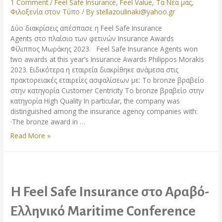
1 Comment
/
Feel Safe Insurance
,
Feel Value
,
Τα Νέα μας
,
Φιλοξενία στον Τύπο
/ By
stellazoulinaki@yahoo.gr
Δύο διακρίσεις απέσπασε η Feel Safe Insurance
Agents στο πλαίσιο των φετινών Insurance Awards
Φίλιππος Μωράκης 2023. Feel Safe Insurance Agents won
two awards at this year’s Insurance Awards Philippos Morakis
2023. Ειδικότερα η εταιρεία διακρίθηκε ανάμεσα στις
πρακτορειακές εταιρείες ασφαλίσεων με: Το bronze βραβείο
στην κατηγορία Customer Centricity Το bronze βραβείο στην
κατηγορία High Quality In particular, the company was
distinguished among the insurance agency companies with:
·The bronze award in …
ΜΕ
Read More »
2
ΒΡΑΒΕΙΑ
ΔΙΑΚΡΙΘΗΚΕ
Η
FEEL
Η Feel Safe Insurance στο Αραβό-
SAFE
INSURANCE
Ελληνικό Maritime Conference
AGENTS