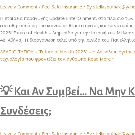
Leave a Comment
/
Feel Safe Insurance
/ By
stellazoulinaki@yah
Η εταιρεία παραγωγής Update Entertainment, στο πλαίσιο των 
ευαισθητοποίηση του κοινού σε θέματα υγείας και καινοτομίας
2025:“Future of Health – Διημερίδα για την Ιατρική του Μέλλο
48, Αθήνα). Η διοργάνωση τελεί υπό την αιγίδα του Πανελλήνι
ΔΕΛΤΙΟ ΤΥΠΟΥ – “Future of Health 2025” – Η Ασφάλιση Υγείας 
τεχνολογία που φροντίζει τον άνθρωπο
Read More »
💡 Και Αν Συμβεί… Να Μην 
Συνδέσεις;
Leave a Comment
/
Feel Safe Insurance
/ By
stellazoulinaki@yah