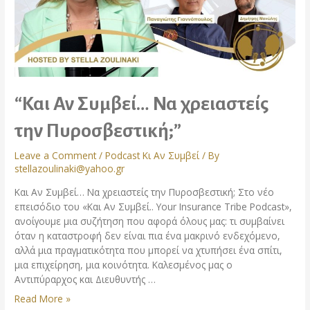
“Και Αν Συμβεί… Να χρειαστείς
την Πυροσβεστική;”
Leave a Comment
/
Podcast Κι Αν Συμβεί
/ By
stellazoulinaki@yahoo.gr
Και Αν Συμβεί… Να χρειαστείς την Πυροσβεστική; Στο νέο
επεισόδιο του «Και Αν Συμβεί.. Your Insurance Tribe Podcast»,
ανοίγουμε μια συζήτηση που αφορά όλους μας: τι συμβαίνει
όταν η καταστροφή δεν είναι πια ένα μακρινό ενδεχόμενο,
αλλά μια πραγματικότητα που μπορεί να χτυπήσει ένα σπίτι,
μια επιχείρηση, μια κοινότητα. Καλεσμένος μας ο
Αντιπύραρχος και Διευθυντής …
Read More »