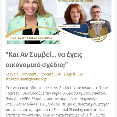
“Και Αν Συμβεί… να έχεις
οικονομικό σχέδιο;”
Leave a Comment
/
Podcast Κι Αν Συμβεί
/ By
stellazoulinaki@yahoo.gr
Στο νέο επεισόδιο του «Και Αν Συμβεί.. Your Insurance Tribe
Podcast», φιλοξενούμε την κυρία Ευφροσύνη Στουργιώτου,
Πρόεδρο HFPA Ελλάδας, και τον κύριο Νίκο Μαγγανάρη,
Υπεύθυνο Μελών HFPA Ελλάδος, σε μια ουσιαστική συζήτηση
για το τι είναι πραγματικά το Financial Planning και γιατί δεν
αποτελεί πολυτέλεια, αλλά αναγκαιότητα για κάθε άνθρωπο