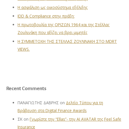
Η ασφάλιση ως οικοσύστημα εξέλιξης
IDD & Compliance στην πράξη:
Η πρωτοβουλία της ΟΡΙΖΩΝ 1964 και της Στέλλας
Ζουλινάκη που αξίζει να βρει μιμητές
Η ΣΥΜΜΕΤΟΧΗ ΤΗΣ ΣΤΕΛΛΑΣ ΖΟΥΛΙΝΑΚΗ ΣΤΟ MDRT
VIEWS.
Recent Comments
ΠΑΝΑΓΙΩΤΗΣ ΔΑΒΡΗΣ
on
Δελτίο Τύπου για τη
Βράβευση στα Digital Finance Awards
ΣΚ
on
Γνωρίστε την “Ellas”- την AI AVATAR της Feel Safe
Insurance