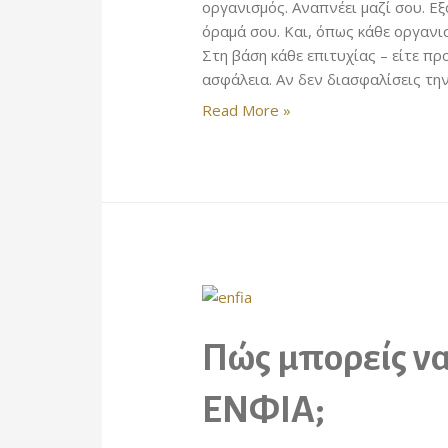
οργανισμός. Αναπνέει μαζί σου. Εξ
όραμά σου. Και, όπως κάθε οργανι
Στη βάση κάθε επιτυχίας – είτε πρ
ασφάλεια. Αν δεν διασφαλίσεις τη
Οι
Read More »
2
μεγαλύτεροι
κίνδυνοι
για
μια
μικρομεσαία
επιχείρηση
και
πώς
Πώς μπορείς να
να
τους
αντιμετωπίσεις
ΕΝΦΙΑ;