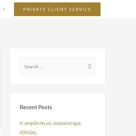
PRIVATE CLIENT SERVICE
Α
S
e
a
r
c
Recent Posts
h
f
Η ασφάλιση ως οικοσύστημα
o
εξέλιξης
r