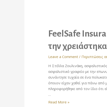
κατάσταση,
σε
ένα
νησί
των
FeelSafe Insura
Κυκλάδων…”
την χρειάστηκ
Leave a Comment
/
Περιπτώσεις 
H Στέλλα Ζουλινάκη, ασφαλιστικός
ασφαλιστικό γραφείο με την επωνυ
συνάντησε τυχαία σε ένα πολυκατά
όποιον είχαν χαθεί για πάνω από 
πληροφορήθηκε από τον ίδιο ότι ε
…
FeelSafe
Read More »