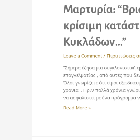
Μαρτυρία: “Βρι
κρίσιμη κατάστ
Κυκλάδων…”
Leave a Comment
/
Περιπτώσεις 
“Σήμερα έζησα μια συγκλονιστική 
επαγγελματίας , από αυτές που δεν
Όλοι γνωρίζετε ότι είμαι εξειδικ
χρόνια… Πριν πολλά χρόνια γνώρισ
να ασφαλιστεί με ένα πρόγραμμα 
Μαρτυρία:
Read More »
“Βρισκόταν
σε
πολύ
κρίσιμη