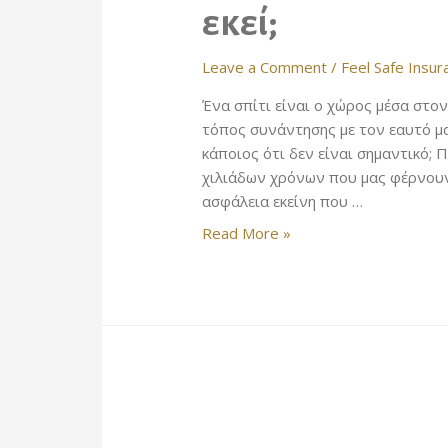
εκεί;
Leave a Comment
/
Feel Safe Insur
Ένα σπίτι είναι ο χώρος μέσα στον
τόπος συνάντησης με τον εαυτό μα
κάποιος ότι δεν είναι σημαντικό;
χιλιάδων χρόνων που μας φέρνουν
ασφάλεια εκείνη που …
Και
Read More »
αν
αύριο
το
σπίτι
σου
δεν
είναι
εκεί;