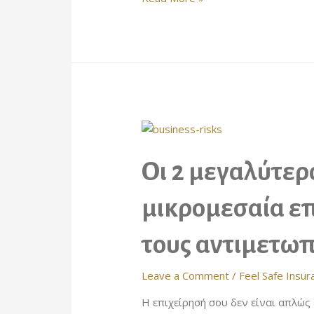
σημαίνει
«Business
Continuity»
και
πώς
η
ασφάλιση
βοηθά
μία
Οι 2 μεγαλύτερο
επιχείρηση
μικρομεσαία επ
τους αντιμετωπ
Leave a Comment
/
Feel Safe Insur
Η επιχείρησή σου δεν είναι απλώς