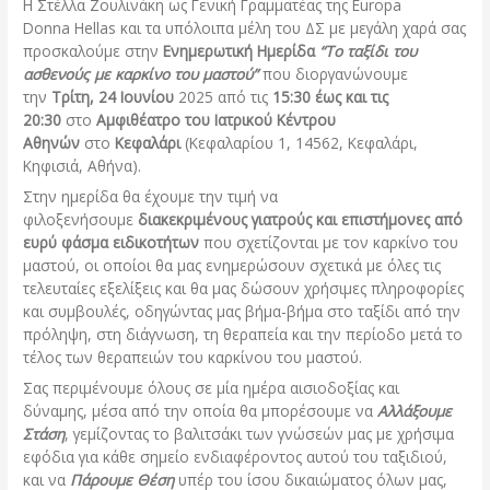
Η Στέλλα Ζουλινάκη ως Γενική Γραμματέας της Europa
Donna Hellas και τα υπόλοιπα μέλη του ΔΣ με μεγάλη χαρά σας
προσκαλούμε στην
Ενημερωτική Ημερίδα
“Το ταξίδι του
ασθενούς με καρκίνο του μαστού”
που διοργανώνουμε
την
Τρίτη, 24 Ιουνίου
2025 από τις
15:30
έως και τις
20:30
στο
Αμφιθέατρο του Ιατρικού Κέντρου
Αθηνών
στο
Κεφαλάρι
(Κεφαλαρίου 1, 14562, Κεφαλάρι,
Κηφισιά, Αθήνα).
Στην ημερίδα θα έχουμε την τιμή να
φιλοξενήσουμε
διακεκριμένους γιατρούς και επιστήμονες από
ευρύ φάσμα ειδικοτήτων
που σχετίζονται με τον καρκίνο του
μαστού, οι οποίοι θα μας ενημερώσουν σχετικά με όλες τις
τελευταίες εξελίξεις και θα μας δώσουν χρήσιμες πληροφορίες
και συμβουλές, οδηγώντας μας βήμα-βήμα στο ταξίδι από την
πρόληψη, στη διάγνωση, τη θεραπεία και την περίοδο μετά το
τέλος των θεραπειών του καρκίνου του μαστού.
Σας περιμένουμε όλους σε μία ημέρα αισιοδοξίας και
δύναμης, μέσα από την οποία θα μπορέσουμε να
Αλλάξουμε
Στάση
, γεμίζοντας το βαλιτσάκι των γνώσεών μας με χρήσιμα
εφόδια για κάθε σημείο ενδιαφέροντος αυτού του ταξιδιού,
και να
Πάρουμε Θέση
υπέρ του ίσου δικαιώματος όλων μας,