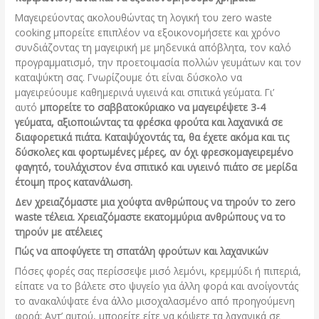
Μαγειρεύοντας ακολουθώντας τη λογική του zero waste
cooking μπορείτε επιπλέον να εξοικονομήσετε και χρόνο
συνδιάζοντας τη μαγειρική με μηδενικά απόβλητα, τον καλό
προγραμματισμό, την προετοιμασία πολλών γευμάτων και τον
καταψύκτη σας. Γνωρίζουμε ότι είναι δύσκολο να
μαγειρεύουμε καθημερινά υγιεινά και σπιτικά γεύματα. Γι’
αυτό
μπορείτε το σαββατοκύριακο να μαγειρέψετε 3-4
γεύματα, αξιοποιώντας τα φρέσκα φρούτα και λαχανικά σε
διαφορετικά πιάτα. Καταψύχοντάς τα, θα έχετε ακόμα και τις
δύσκολες και φορτωμένες μέρες, αν όχι φρεσκομαγειρεμένο
φαγητό, τουλάχιστον ένα σπιτικό και υγιεινό πιάτο σε μερίδα
έτοιμη προς κατανάλωση.
Δεν χρειαζόμαστε μια χούφτα ανθρώπους να τηρούν το zero
waste τέλεια. Χρειαζόμαστε εκατομμύρια ανθρώπους να το
τηρούν με ατέλειες
Πώς να αποφύγετε τη σπατάλη φρούτων και λαχανικών
Πόσες φορές σας περίσσεψε μισό λεμόνι, κρεμμύδι ή πιπεριά,
είπατε να το βάλετε στο ψυγείο για άλλη φορά και ανοίγοντάς
το ανακαλύψατε ένα άλλο μισοχαλασμένο από προηγούμενη
φορά; Αντ’ αυτού, μπορείτε είτε να κόψετε τα λαχανικά σε