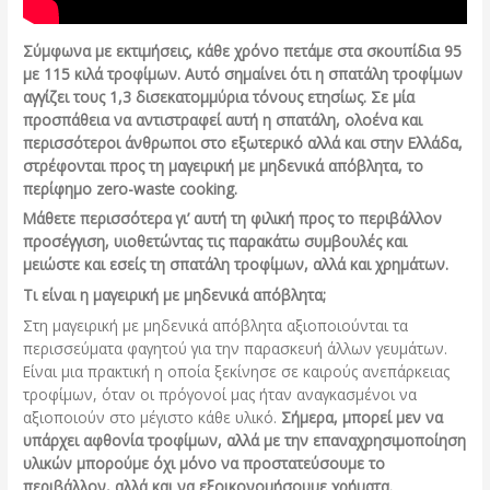
Σύμφωνα με εκτιμήσεις, κάθε χρόνο πετάμε στα σκουπίδια 95
με 115 κιλά τροφίμων.
Αυτό σημαίνει ότι η σπατάλη τροφίμων
αγγίζει τους 1,3 δισεκατομμύρια τόνους ετησίως. Σε μία
προσπάθεια να αντιστραφεί αυτή η σπατάλη, ολοένα και
περισσότεροι άνθρωποι στο εξωτερικό αλλά και στην Ελλάδα,
στρέφονται προς τη μαγειρική με μηδενικά απόβλητα, το
περίφημο zero-waste cooking.
Μάθετε περισσότερα γι’ αυτή τη φιλική προς το περιβάλλον
προσέγγιση, υιοθετώντας τις παρακάτω συμβουλές και
μειώστε και εσείς τη σπατάλη τροφίμων, αλλά και χρημάτων.
Τι είναι η μαγειρική με μηδενικά απόβλητα;
Στη μαγειρική με μηδενικά απόβλητα αξιοποιούνται τα
περισσεύματα φαγητού για την παρασκευή άλλων γευμάτων.
Είναι μια πρακτική η οποία ξεκίνησε σε καιρούς ανεπάρκειας
τροφίμων, όταν οι πρόγονοί μας ήταν αναγκασμένοι να
αξιοποιούν στο μέγιστο κάθε υλικό.
Σήμερα, μπορεί μεν να
υπάρχει αφθονία τροφίμων, αλλά με την επαναχρησιμοποίηση
υλικών μπορούμε όχι μόνο να προστατεύσουμε το
περιβάλλον, αλλά και να εξοικονομήσουμε χρήματα.