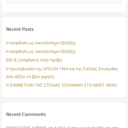
a
r
c
Recent Posts
h
f
Η ασφάλιση ως οικοσύστημα εξέλιξης
o
Η ασφάλιση ως οικοσύστημα εξέλιξης
r
IDD & Compliance στην πράξη:
:
Η πρωτοβουλία της ΟΡΙΖΩΝ 1964 και της Στέλλας Ζουλινάκη
που αξίζει να βρει μιμητές
Η ΣΥΜΜΕΤΟΧΗ ΤΗΣ ΣΤΕΛΛΑΣ ΖΟΥΛΙΝΑΚΗ ΣΤΟ MDRT VIEWS.
Recent Comments
ΠΑΝΑΓΙΩΤΗΣ ΔΑΒΡΗΣ
on
Δελτίο Τύπου για τη Βράβευση στα