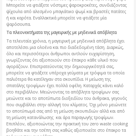
Μπορείτε να φτιάξετε νόστιμες ψαροκροκέτες, συνδιάζοντας
ψίχουλα από αλεσμένο μπαγιάτικο ψωμί και βραστές πατάτες
ή και καρότα. Εναλλακτικά μπορείτε να φτιάξετε μία
ψαρόσουπα.
Τα πλεονεκτήματα της μαγειρικής με μηδενικά απόβλητα
Τα τελευταία χρόνια, η μαγειρική με μηδενικά απόβλητα έχει
αποτελέσει μια ολοένα και πιο διαδεδομένη τάση. Διαρκώς,
όλο και περισσότεροι άνθρωποι αντλούν ευχαρίστηση,
γνωρίζοντας ότι αξιοποιούν στο έπακρο κάθε υλικό που
αγοράζουν. Επιστρατεύοντας την δημιουργικότητά σας,
μπορείτε να φτιάξετε υπέροχα γεύματα με τρόφιμα τα οποία
παλιότερα θα κατέληγαν στα σκουπίδια. Η μείωση της
σπατάλης τροφίμων έχει πολλά οφέλη. Καταρχάς κάνει καλό
στο περιβάλλον. Μειώνοντας τα απόβλητα τροφίμων σας
μειώνετε και το αποτύπωτα διοξειδίου του άνθρακα, γεγονός
που συμβάλλει στην αλλαγή του κλίματος. Όχι μόνο μειώνετε
το αποτύπωμά σας από τη μείωση σκουπιδιών αλλά και από
τη μείωση κατανάλωσης και άρα παραγωγής τροφίμων.
Επιπλέον, αξιοποιώντας την πρακτική του zero waste cooking
βοηθάτε και την τσέπη σας καθώς αξιοποιείτε στο έπακρο τα