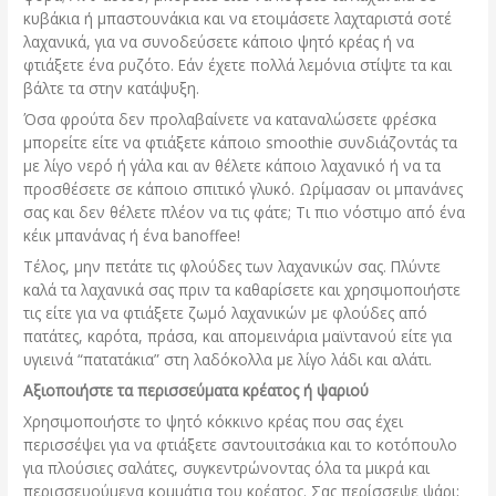
κυβάκια ή μπαστουνάκια και να ετοιμάσετε λαχταριστά σοτέ
λαχανικά, για να συνοδεύσετε κάποιο ψητό κρέας ή να
φτιάξετε ένα ρυζότο. Εάν έχετε πολλά λεμόνια στίψτε τα και
βάλτε τα στην κατάψυξη.
Όσα φρούτα δεν προλαβαίνετε να καταναλώσετε φρέσκα
μπορείτε είτε να φτιάξετε κάποιο smoothie συνδιάζοντάς τα
με λίγο νερό ή γάλα και αν θέλετε κάποιο λαχανικό ή να τα
προσθέσετε σε κάποιο σπιτικό γλυκό. Ωρίμασαν οι μπανάνες
σας και δεν θέλετε πλέον να τις φάτε; Τι πιο νόστιμο από ένα
κέικ μπανάνας ή ένα banoffee!
Τέλος, μην πετάτε τις φλούδες των λαχανικών σας. Πλύντε
καλά τα λαχανικά σας πριν τα καθαρίσετε και χρησιμοποιήστε
τις είτε για να φτιάξετε ζωμό λαχανικών με φλούδες από
πατάτες, καρότα, πράσα, και απομεινάρια μαϊντανού είτε για
υγιεινά “πατατάκια” στη λαδόκολλα με λίγο λάδι και αλάτι.
Αξιοποιήστε τα περισσεύματα κρέατος ή ψαριού
Χρησιμοποιήστε το ψητό κόκκινο κρέας που σας έχει
περισσέψει για να φτιάξετε σαντουιτσάκια και το κοτόπουλο
για πλούσιες σαλάτες, συγκεντρώνοντας όλα τα μικρά και
περισσευούμενα κομμάτια του κρέατος. Σας περίσσεψε ψάρι;