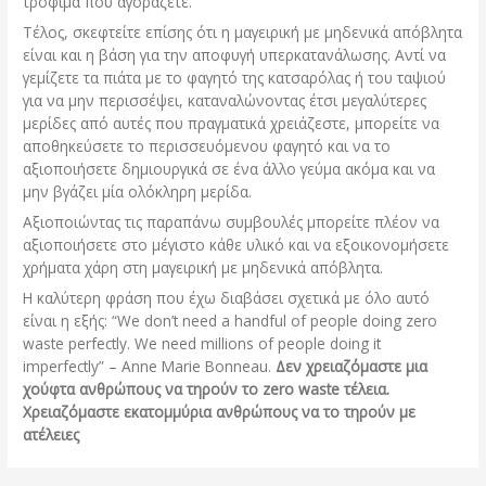
τρόφιμα που αγοράζετε.
Τέλος, σκεφτείτε επίσης ότι η μαγειρική με μηδενικά απόβλητα
είναι και η βάση για την αποφυγή υπερκατανάλωσης. Αντί να
γεμίζετε τα πιάτα με το φαγητό της κατσαρόλας ή του ταψιού
για να μην περισσέψει, καταναλώνοντας έτσι μεγαλύτερες
μερίδες από αυτές που πραγματικά χρειάζεστε, μπορείτε να
αποθηκεύσετε το περισσευόμενου φαγητό και να το
αξιοποιήσετε δημιουργικά σε ένα άλλο γεύμα ακόμα και να
μην βγάζει μία ολόκληρη μερίδα.
Αξιοποιώντας τις παραπάνω συμβουλές μπορείτε πλέον να
αξιοποιήσετε στο μέγιστο κάθε υλικό και να εξοικονομήσετε
χρήματα χάρη στη μαγειρική με μηδενικά απόβλητα.
Η καλύτερη φράση που έχω διαβάσει σχετικά με όλο αυτό
είναι η εξής: “We don’t need a handful of people doing zero
waste perfectly. We need millions of people doing it
imperfectly” – Anne Marie Bonneau.
Δεν χρειαζόμαστε μια
χούφτα ανθρώπους να τηρούν το zero waste τέλεια.
Χρειαζόμαστε εκατομμύρια ανθρώπους να το τηρούν με
ατέλειες