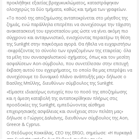
προκλήθηκε εξαιτίας βραχυκυκλώµατος, καταστράφηκαν
ολοσχερώς τα δύο τµήµατα, καθώς και τµήµα των γραφείων.
«Το ποσό της αποζηµίωσης ανταποκρίνεται στο µέγεθος της
ζηµιάς, ενώ παράλληλα επιτρέπει να συνεχίσουµε την τάχιστη
ανακατασκευή του εργοστασίου µας ώστε να γίνει ακόµη πιο
σύγχρονο και ανταγωνιστικό, ενισχύοντας περαιτέρω τη θέση
της Sunlight στην παγκόσµια αγορά. Θα ήθελα να ευχαριστήσω
-εκφράζοντας το σύνολο των εργαζοµένων της εταιρείας- όλα
τα µέλη του συνασφαλιστικού σχήµατος, όπως και τον µεσίτη
ασφαλίσεων Aon-σύµβουλο, που συνετέλεσαν στην επιτυχή
έκβαση αυτού του εγχειρήµατος, το οποίο θα µας επιτρέψει να
συνεχίσουµε το δυναµικό πλάνο ανάπτυξής µας» δήλωσε ο
Βασίλης Μπίλλης, διευθύνων σύµβουλος της Sunlight.
«Είµαστε ιδιαιτέρως ευτυχείς που το ποσό της αποζηµίωσης
και η άµεση καταβολή της ανταποκρίθηκαν πλήρως στις
προσδοκίες της Sunlight, εµπεδώνοντας αίσθηµα
επιχειρησιακής ασφάλειας και συνέχειας στον πελάτη µας»
δήλωσε ο Γιώργος ∆αλιάνης, διευθύνων σύµβουλος της Aon,
Greece & Cyprus.
Ο Θεόδωρος Κοκκάλας, CEO της ERGO, σηµείωσε: «Η πυρκαγιά