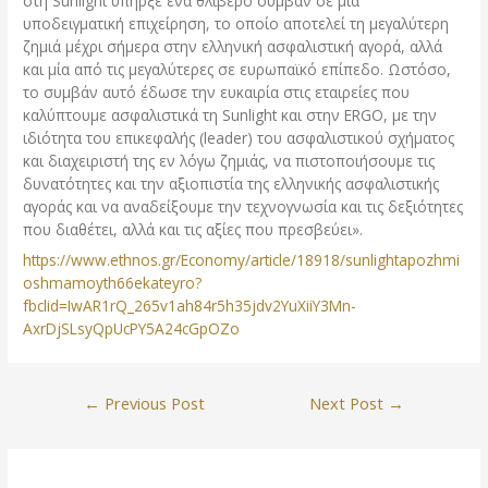
στη Sunlight υπήρξε ένα θλιβερό συµβάν σε µία
υποδειγµατική επιχείρηση, το οποίο αποτελεί τη µεγαλύτερη
ζηµιά µέχρι σήµερα στην ελληνική ασφαλιστική αγορά, αλλά
και µία από τις µεγαλύτερες σε ευρωπαϊκό επίπεδο. Ωστόσο,
το συµβάν αυτό έδωσε την ευκαιρία στις εταιρείες που
καλύπτουµε ασφαλιστικά τη Sunlight και στην ERGO, µε την
ιδιότητα του επικεφαλής (leader) του ασφαλιστικού σχήµατος
και διαχειριστή της εν λόγω ζηµιάς, να πιστοποιήσουµε τις
δυνατότητες και την αξιοπιστία της ελληνικής ασφαλιστικής
αγοράς και να αναδείξουµε την τεχνογνωσία και τις δεξιότητες
που διαθέτει, αλλά και τις αξίες που πρεσβεύει».
https://www.ethnos.gr/Economy/article/18918/sunlightapozhmi
oshmamoyth66ekateyro?
fbclid=IwAR1rQ_265v1ah84r5h35jdv2YuXiiY3Mn-
AxrDjSLsyQpUcPY5A24cGpOZo
←
Previous Post
Next Post
→