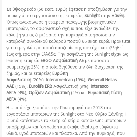
Σε ύψος-ρεκόρ (66 εκατ. ευρώ) έφτασε η αποζημίωση για την
πυρκαγιά στο εργοστάσιο της εταιρείας
Sunlight
στην
Ξάνθη
.
Όπως ανακοίνωσε η εταιρεία παραγωγής βιομηχανικών
µπαταριών, το ασφαλιστικό σχήµα που είχε αναλάβει την
κάλυψη για τις ζημιές από την πυρκαγιά αποφάσισε την
καταβολή συνολικού καθαρού ποσού 66 εκατ. ευρώ. Πρόκειται
για το μεγαλύτερο ποσό αποζημίωσης που έχει καταβληθεί
έως σήµερα στην Ελλάδα. Την ασφάλιση της Sunlight είχαν ως
leader η εταιρεία
ERGO Ασφαλιστική ΑΕ
µε ποσοστό
συµµετοχής 25%, η οποία διηύθυνε την όλη διαχείριση της
ζηµιάς, και οι εταιρείες
Ευρώπη
Ασφαλιστική
(20%),
Interamerican
(19%),
Generali Hellas
AAE
(15%),
Eurolife ERB
Ασφαλιστική (9%),
Interasco
ΑΕΓΑ
(4%),
Oρίζων Ασφαλιστική
(4%) και
Ευρωπαϊκή Πίστη
ΑΕΓΑ
(4%).
Η φωτιά είχε ξεσπάσει την Πρωτοµαγιά του 2018 στο
εργοστάσιο µπαταριών της Sunlight στο Νέο Ολβιο Ξάνθης. Η
φωτιά κατέστρεψε το κεντρικό κτίριο κατασκευής µπαταριών
υποβρυχίων και formation και έκαψε ιδιαίτερα εύφλεκτα
υλικά, υγρά µπαταριών και πλαστικά. Από την πυρκαγιά, που