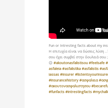
Fun or Intresting facts about my 
Η επιτυχία είναι να δώσεις λύση 
σου έχει συμβεί στην δουλειά σου ;
😉
#akoutonasfalistisou
#feelsafe
#
asfaleia
#asfalistika
#asfalistis
#asfa
iassas
#insurer
#listentoyourinsure
#insurancehistory
#ασφαλεια
#ασφ
#ακουτονασφαλιστησου
#becarefu
#funfacts
#intrestingfacts
#mychal