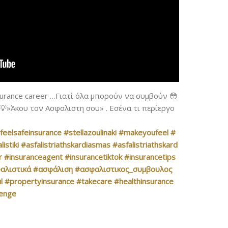
insurance career …Γιατί όλα μπορούν να συμβούν 😳
…💡»Άκου τον Ασφσλιστη σου» . Εσένα τι περίεργο
feelsafeinsurance
#stellazoulinaki
#makeyoufeel
#
listiki
#asfalistriathskardiasmas
#asfalistriathskard
r
#insuranceagent
#insurancetiktok
#insurancetips
αλιστικά
#ασφάλιση
#ασφαλιστικος_συμβουλος
l
#propertyinsurance
#takecare
#healthinsurance
lenge