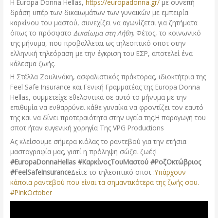
Η Europa Donna Hellas,
https://europadonna.gr/
με συνεπή
δράση υπέρ των δικαιωμάτων των γυναικών με εμπειρία
καρκίνου του μαστού, συνεχίζει να αγωνίζεται για ζητήματα
όπως το πρόσφατο
Δικαίωμα στη Λήθη
. Φέτος, το κοινωνικό
της μήνυμα, που προβάλλεται ως τηλεοπτικό σποτ στην
ελληνική τηλεόραση με την έγκριση του ΕΣΡ, αποτελεί ένα
κάλεσμα ζωής.
Η Στέλλα Ζουλινάκη, ασφαλιστικός πράκτορας, ιδιοκτήτρια της
Feel Safe Insurance και Γενική Γραμματέας της Europa Donna
Hellas, συμμετείχε εθελοντικά σε αυτό το μήνυμα με την
επιθυμία να ενθαρρύνει κάθε γυναίκα να φροντίζει τον εαυτό
της και να δίνει προτεραιότητα στην υγεία της.Η παραγωγή του
σποτ ήταν ευγενική χορηγία Της VPG Productions
Ας κλείσουμε σήμερα κιόλας το ραντεβού για την ετήσια
μαστογραφία μας, γιατί η πρόληψη σώζει ζωές!
#EuropaDonnaHellas #ΚαρκίνοςΤουΜαστού #ΡοζΟκτώβριος
#FeelSafeInsurance
Δείτε το τηλεοπτικό σποτ :
Υπάρχουν
κάποια ραντεβού που είναι τα σημαντικότερα της ζωής σου.
#PinkOctober