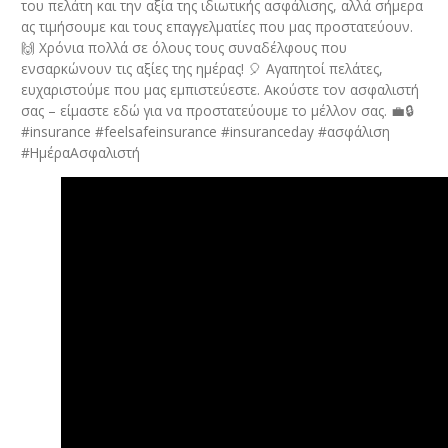
του πελάτη και την αξία της ιδιωτικής ασφάλισης, αλλά σήμερα
ας τιμήσουμε και τους επαγγελματίες που μας προστατεύουν.
🙌 Χρόνια πολλά σε όλους τους συναδέλφους που
ενσαρκώνουν τις αξίες της ημέρας! 🎈 Αγαπητοί πελάτες,
ευχαριστούμε που μας εμπιστεύεστε. Ακούστε τον ασφαλιστή
σας – είμαστε εδώ για να προστατεύουμε το μέλλον σας. 💼🔒
#insurance #feelsafeinsurance #insuranceday #ασφάλιση
#ΗμέραΑσφαλιστή