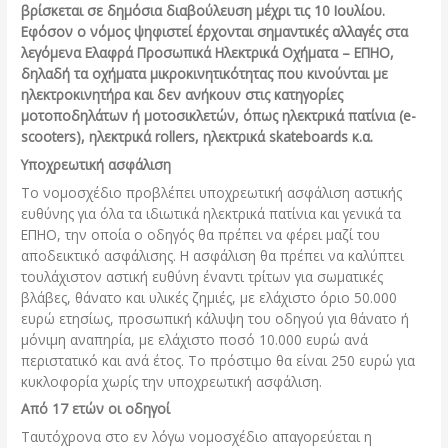
βρίσκεται σε δημόσια διαβούλευση μέχρι τις 10 Ιουλίου.
Εφόσον ο νόμος ψηφιστεί έρχονται σημαντικές αλλαγές στα
λεγόμενα Ελαφρά Προσωπικά Ηλεκτρικά Οχήματα – ΕΠΗΟ,
δηλαδή τα οχήματα μικροκινητικότητας που κινούνται με
ηλεκτροκινητήρα και δεν ανήκουν στις κατηγορίες
μοτοποδηλάτων ή μοτοσικλετών, όπως ηλεκτρικά πατίνια (e-
scooters), ηλεκτρικά rollers, ηλεκτρικά skateboards κ.α.
Υποχρεωτική ασφάλιση
Το νομοσχέδιο προβλέπει υποχρεωτική ασφάλιση αστικής
ευθύνης για όλα τα ιδιωτικά ηλεκτρικά πατίνια και γενικά τα
ΕΠΗΟ, την οποία ο οδηγός θα πρέπει να φέρει μαζί του
αποδεικτικό ασφάλισης. Η ασφάλιση θα πρέπει να καλύπτει
τουλάχιστον αστική ευθύνη έναντι τρίτων για σωματικές
βλάβες, θάνατο και υλικές ζημιές, με ελάχιστο όριο 50.000
ευρώ ετησίως, προσωπική κάλυψη του οδηγού για θάνατο ή
μόνιμη αναπηρία, με ελάχιστο ποσό 10.000 ευρώ ανά
περιστατικό και ανά έτος. Το πρόστιμο θα είναι 250 ευρώ για
κυκλοφορία χωρίς την υποχρεωτική ασφάλιση.
Από 17 ετών οι οδηγοί
Ταυτόχρονα στο εν λόγω νομοσχέδιο απαγορεύεται η