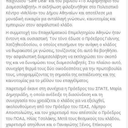
παιχνιδιού “Safe Deal” και του βιβλίου «Το Αλφαβητάριο του
Διαμεσολαβητή». Η εκδήλωση φιλοξενήθηκε στο Πολιτιστικό
Κέντρο «Μελίνα» του Δήμου Αθηναίων και αποτέλεσε μια
μοναδική ευκαιρία για ανταλλαγή γνώσεων, καινοτομίας και
εμπειριών στον ασφαλιστικό κλάδο.
Η συμμετοχή του Επαγγελματικού Επιμελητηρίου Αθηνών ήταν
έντονη και ουσιαστική. Τον τόνο έδωσε ο Πρόεδρος Γιάννης
Χατζηθεοδοσίου, ο οποίος επισήμανε την ανάγκη ο κλάδος
να θωρακιστεί με γνώσεις, τονίζοντας ότι αυτό θα βοηθήσει
την ασφαλιστική διαμεσολάβηση να εκπληρώσει τον σκοπό
της και να δυναμώσει τους διαμεσολαβητές. Στο πλαίσιο αυτό,
συνεχάρη θερμά τους δύο οικοδεσπότες για την πρωτοβουλία
τους, υπογραμμίζοντας τη σημασία της εκπαίδευσης και της
καινοτομίας για το μέλλον του επαγγέλματος.
Χαιρετισμό έκανε στη συνέχεια η Πρόεδρος του ΣΠΑΤΕ, Μαρία
Δημητριάδη, η οποία ανέδειξε τη διασύνδεση και τη
συνεργασία που χρειάζεται ο κλάδος για να εξελιχθεί,
ακολουθούμενη από τον Πρόεδρο του ΠΣΑΣ, Λάμπρο
Αποστολιώτης, και τον χαιρετισμό που απέστειλε ο Πρόεδρος
του ΠΟΑΔ, Ηλίας Τσολάκης. Μετά τους θεσμικούς του κλάδου,
χαιρετισμό απηύθυνε και ο Παναγιώτης Ξένος, Επίκουρος