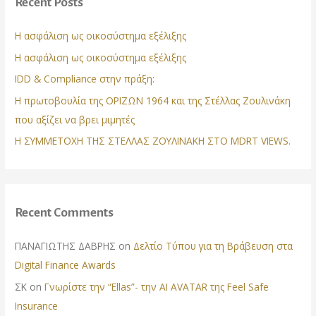
Recent Posts
h
f
Η ασφάλιση ως οικοσύστημα εξέλιξης
o
Η ασφάλιση ως οικοσύστημα εξέλιξης
r
IDD & Compliance στην πράξη:
:
Η πρωτοβουλία της ΟΡΙΖΩΝ 1964 και της Στέλλας Ζουλινάκη
που αξίζει να βρει μιμητές
Η ΣΥΜΜΕΤΟΧΗ ΤΗΣ ΣΤΕΛΛΑΣ ΖΟΥΛΙΝΑΚΗ ΣΤΟ MDRT VIEWS.
Recent Comments
ΠΑΝΑΓΙΩΤΗΣ ΔΑΒΡΗΣ
on
Δελτίο Τύπου για τη Βράβευση στα
Digital Finance Awards
ΣΚ
on
Γνωρίστε την “Ellas”- την AI AVATAR της Feel Safe
Insurance