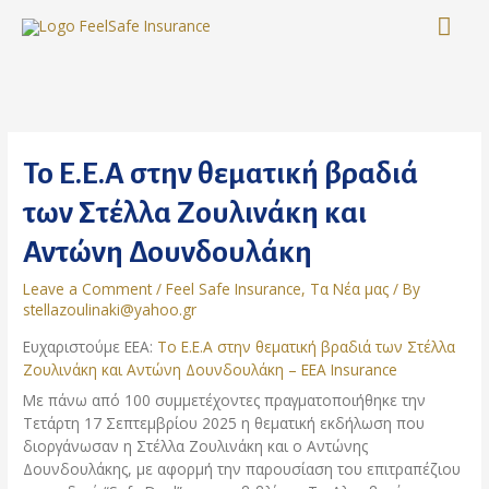
Skip
MA
to
content
ME
Το Ε.Ε.Α στην θεματική βραδιά
των Στέλλα Ζουλινάκη και
Αντώνη Δουνδουλάκη
Leave a Comment
/
Feel Safe Insurance
,
Τα Νέα μας
/ By
stellazoulinaki@yahoo.gr
Ευχαριστούμε ΕΕΑ:
Το Ε.Ε.Α στην θεματική βραδιά των Στέλλα
Ζουλινάκη και Αντώνη Δουνδουλάκη – EEA Insurance
Με πάνω από 100 συμμετέχοντες πραγματοποιήθηκε την
Τετάρτη 17 Σεπτεμβρίου 2025 η θεματική εκδήλωση που
διοργάνωσαν η Στέλλα Ζουλινάκη και ο Αντώνης
Δουνδουλάκης, με αφορμή την παρουσίαση του επιτραπέζιου