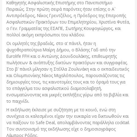
Καθηγητής Ασφαλιστικής Επιστήμης στο Πανεπιστήμιο
Πειραιώς. Στην πρώτη σειρά παρόντες ήταν επίσης ο Α`
Αντιπρόεδρος, Νίκος Γρεντζέλος, η Πρόεδρος της Επιτροπής
Ασφαλιστικών Πρακτόρων του Επιμελητηρίου, Χριστίνα Φυτέα,
ο Γεν. Γραμματέας της ΕΣΑΠΕ, Σωτήρης Κουφογιώργος, και
πολλοί ακόμη εκπρόσωποι του κλάδου.
Οι ομιλητές της βραδιάς, στο α’ πάνελ, ήταν η
ψυχοθεραπεύτρια Μαίρη Δήμου, ο Βλάσης Γαδ από την
Eurolife FFH και ο Αντώνης Δουνδουλάκης, επιθεωρητής
πωλήσεων & ανάπτυξης δικτύων πρακτόρων και συγγραφέας.
Στο β’ πάνελ μίλησαν η Στέλλα Ζουλινάκη και ο εκπαιδευτικός
και Ολυμπιονίκης Νίκος Μιχαλόπουλος, παρουσιάζοντας τις
δημιουργίες τους, τις καινοτομίες τους και το όραμά τους για
το επάγγελμα του ασφαλιστικού διαμεσολαβητή,
ενσωματώνοντας και μικρές εκπλήξεις γύρω από τα βιβλία και
το παιχνίδι.
Η εκδήλωση έκλεισε με συζήτηση με το κοινό, ενώ στη
συνέχεια οι καλεσμένοι είχαν την ευκαιρία να δικτυωθούν και
να παίξουν το Safe Deal, απολαμβάνοντας παράλληλα cocktail.
Τον συντονισμό της εκδήλωσης είχε ο δημοσιογράφος
Λάμπρος Ρόδης.