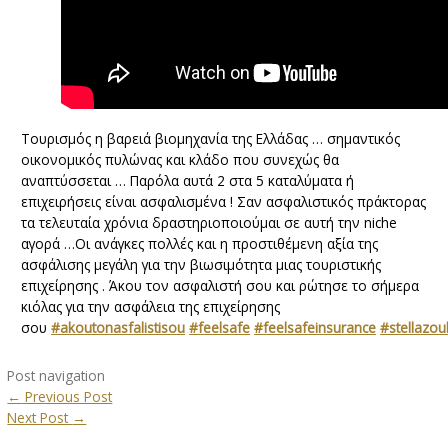
Τουρισμός η βαρειά βιομηχανία της Ελλάδας … σημαντικός
οικονομικός πυλώνας και κλάδο που συνεχώς θα
αναπτύσσεται … Παρόλα αυτά 2 στα 5 καταλύματα ή
επιχειρήσεις είναι ασφαλισμένα ! Σαν ασφαλιστικός πράκτορας
τα τελευταία χρόνια δραστηριοποιούμαι σε αυτή την niche
αγορά …Οι ανάγκες πολλές και η προστιθέμενη αξία της
ασφάλισης μεγάλη για την βιωσιμότητα μιας τουριστικής
επιχείρησης . Άκου τον ασφαλιστή σου και ρώτησε το σήμερα
κιόλας για την ασφάλεια της επιχείρησης
σου
#akoutonasfalistisou
#feelsafe
#feelsafeinsurance
#stellazoul
Post navigation
←
Previous Post
Next Post
→