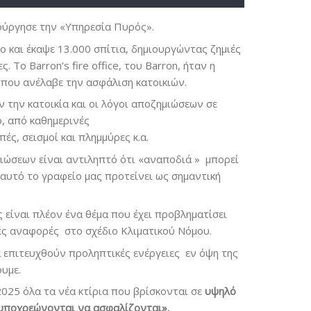
ούργησε την «Υπηρεσία Πυρός».
 και έκαψε 13.000 σπίτια, δημιουργώντας ζημιές
. Το Barron’s fire office, του Barron, ήταν η
 που ανέλαβε την ασφάλιση κατοικιών.
ν την κατοικία και οι λόγοι αποζημιώσεων σε
ο, από καθημερινές
ές, σεισμοί και πλημμύρες κ.α.
ιώσεων είναι αντιληπτό ότι «αναποδιά » μπορεί
 αυτό το γραφείο μας προτείνει ως σημαντική
 είναι πλέον ένα θέμα που έχει προβληματίσει
ές αναφορές στο σχέδιο Κλιματικού Νόμου.
α επιτευχθούν προληπτικές ενέργειες εν όψη της
ουμε.
2025 όλα τα νέα κτίρια που βρίσκονται σε
υψηλό
 υποχρεώνονται να ασφαλίζονται».