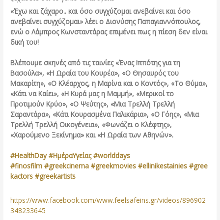
«Έχω και ζάχαρο.. και όσο συγχύζομαι ανεβαίνει και όσο
ανεβαίνει συγχύζομαι» λέει ο Διονύσης Παπαγιαννόπουλος,
ενώ ο Λάμπρος Κωνσταντάρας επιμένει πως η πίεση δεν είναι
δική του!
Βλέπουμε σκηνές από τις ταινίες «Ένας Ιππότης για τη
Βασούλα», «Η Ωραία του Κουρέα», «Ο Θησαυρός του
Μακαρίτη», «Ο Κλέαρχος, η Μαρίνα και ο Κοντός», «Το Θύμα»,
«Κάτι να Καίει», «Η Κυρά μας η Μαμμή», «Μερικοί το
Προτιμούν Κρύο», «Ο Ψεύτης», «Μια Τρελλή Τρελλή
Σαραντάρα», «Κάτι Κουρασμένα Παλικάρια», «Ο Γόης», «Μια
Τρελλή Τρελλή Οικογένεια», «Φωνάζει ο Κλέφτης»,
«Χαρούμενο Ξεκίνημα» και «Η Ωραία των Αθηνών».
#HealthDay
#ΗμέραΥγείας
#worlddays
#finosfilm
#greekcinema
#greekmovies
#ellinikestainies
#gree
kactors
#greekartists
https://www.facebook.com/www.feelsafeins.gr/videos/896902
348233645