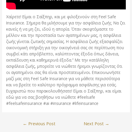
Χαίρετε! Είμαι ο Σαίξπηρ, και με φιλοξενούν στη Feel Safe
Insurance. Σήμερα θα μιλήσουμε για την ασφάλεια ζωής. Να ζει
κανείς ή να μη ζει, ιδού η απορία. Όταν σκεφτόμαστε το
μέλλον και την προστασία των αγαπημένων μας, η ασφάλεια
ζωής γίνεται ζωτικής σημασίας. Η ασφάλεια ζωής εξασφαλίζει
οικονομική στήριξη για την οικογένειά σας σε περίπτωση που
συμβεί κάτι απρόβλεπτο, καλύπτοντας έξοδα όπως δάνεια,
εκπαίδευση και καθημερινά έξοδα.” Με την κατάλληλη
ασφάλεια ζωής, μπορείτε να νιώθετε ήρεμοι γνωρίζοντας ότι
οι αγαπημένοι σας θα είναι προστατευμένοι. Επικοινωνήστε
μαζί μας στη Feel Safe Insurance για να μάθετε περισσότερα
και να βρείτε το καλύτερο πρόγραμμα ασφάλισης για εσάς.
Ευχαριστώ που παρακολουθήσατε! Είμαι ο Σαίξπηρ, και είμαι
εδώ για να σας βοηθήσω να νιώθετε #feelsafe
#feelsafeinsurance #ai #insurance #lifeinsurance
←
Previous Post
Next Post
→