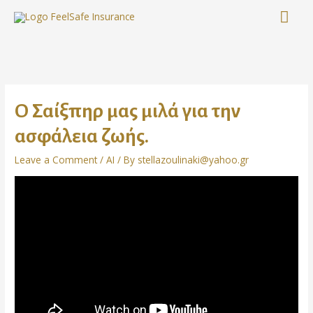
Ο Σαίξπηρ μας μιλά για την
ασφάλεια ζωής.
Leave a Comment
/
AI
/ By
stellazoulinaki@yahoo.gr