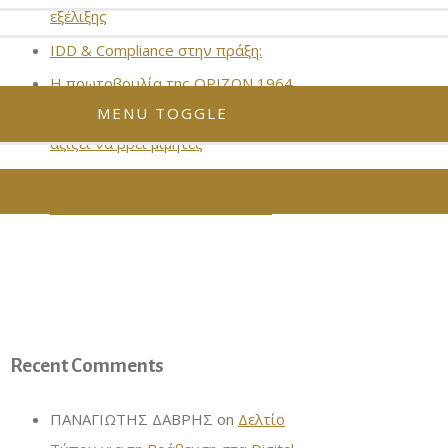
εξέλιξης
IDD & Compliance στην πράξη:
Η πρωτοβουλία της ΟΡΙΖΩΝ 1964
MENU TOGGLE
και της Στέλλας Ζουλινάκη που
αξίζει να βρει μιμητές
Η ΣΥΜΜΕΤΟΧΗ ΤΗΣ ΣΤΕΛΛΑΣ
ΖΟΥΛΙΝΑΚΗ ΣΤΟ MDRT VIEWS.
Recent Comments
ΠΑΝΑΓΙΩΤΗΣ ΔΑΒΡΗΣ
on
Δελτίο