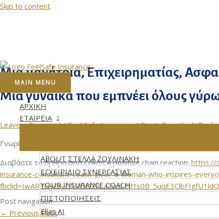
Skip to content
Μια μαχήτρια, Επιχειρηματίας, Ασφ
MAIN MENU
Μια γυναίκα που εμπνέει όλους γύρω 
ΑΡΧΙΚΗ
ΕΤΑΙΡΕΙΑ
Leave a Comment
/
Feel Safe Insurance
/ By
stellazoulinaki@yah
Γνωρίστε τη Στέλλα Ζουλινάκη μέσα από την ιστορία της.
ABOUT ΣΤΕΛΛΑ ΖΟΥΛΙΝΑΚΗ
Διαβάστε το άρθρο από Crikos A positive chain reaction:
https://
ΕΓΧΕΙΡΙΔΙΟ ΣΥΝΕΡΓΑΣΙΑΣ
insurance-consultant-coach-giver-a-woman-who-inspires-everyo
YOUR INSURANCE COACH
fbclid=IwAR3HyOlyQSRODZB_a2wILEjtts0B_5uqE3ClbFIgfU1l
ΠΙΣΤΟΠΟΙΗΣΕΙΣ
Post navigation
Ellas AI
←
Previous Post