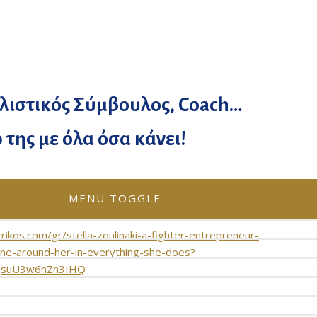
αλιστικός Σύμβουλος, Coach…
της με όλα όσα κάνει!
oo.gr
MENU TOGGLE
crikos.com/gr/stella-zoulinaki-a-fighter-entrepreneur-
ne-around-her-in-everything-she-does?
dQsuU3w6nZn3IHQ