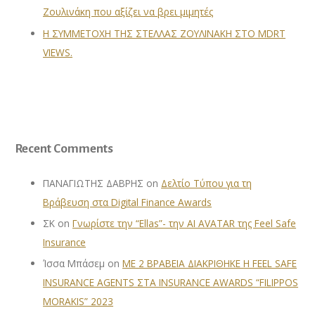
Ζουλινάκη που αξίζει να βρει μιμητές
Η ΣΥΜΜΕΤΟΧΗ ΤΗΣ ΣΤΕΛΛΑΣ ΖΟΥΛΙΝΑΚΗ ΣΤΟ MDRT
VIEWS.
Recent Comments
ΠΑΝΑΓΙΩΤΗΣ ΔΑΒΡΗΣ
on
Δελτίο Τύπου για τη
Βράβευση στα Digital Finance Awards
ΣΚ
on
Γνωρίστε την “Ellas”- την AI AVATAR της Feel Safe
Insurance
Ίσσα Μπάσεμ
on
ΜΕ 2 ΒΡΑΒΕΙΑ ΔΙΑΚΡΙΘΗΚΕ Η FEEL SAFE
INSURANCE AGENTS ΣΤΑ INSURANCE AWARDS “FILIPPOS
MORAKIS” 2023