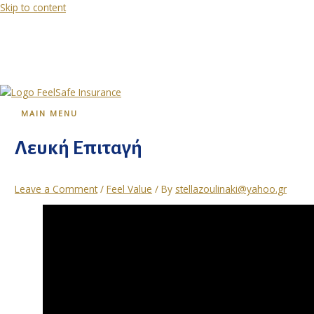
Skip to content
MAIN MENU
Λευκή Επιταγή
Leave a Comment
/
Feel Value
/ By
stellazoulinaki@yahoo.gr