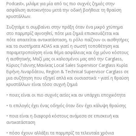
Podcast», μιλάμε για μία από τις πιο συχνές ζημιές στην
ασφάλιση αυτοκινήτου μετά την οδική βοήθεια: τη θραύση
κρυστάλλων.
Συζητάμε τι συμβαίνει στην πράξη όταν ένα μικρό χτύπημα
στο παρμπρίζ αγνοηθεί, πότε μια ζημιά επισκευάζεται και
πότε απαιτείται αντικατάσταση, τι ρόλο παίζουν οι αισθητήρες
και τα συστήματα ADAS και γιατί η σωστή τοποθέτηση και
παραμετροποίηση είναι θέμα ασφάλειας και όχι μόνο κόστους
ή αισθητικής. Μαζί μας οι καλεσμένοι μας από την Carglass,
Κύριος Γιάννης Μανίκας Local Sales Supervisor Carglass Κυρία
Ειρήνη Λιναρδάτου, Region & Technical Supervisor Carglass σε
μια συζήτηση που εξηγεί απλά και ουσιαστικά: • γιατί η θραύση
κρυστάλλων είναι τόσο συχνή ζημιά
• ποιες είναι οι πιο συχνές αιτίες και αν υπάρχει εποχικότητα
• τι επιλογές έχει ένας οδηγός όταν δεν έχει κάλυψη θραύσης
• ποια είναι η διαφορά κόστους ανάμεσα σε επισκευή και
αντικατάσταση
• πόσο έχουν αλλάξει τα παρμπρίζ τα τελευταία χρόνια