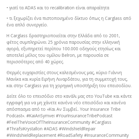
• γιατί τα ADAS και το recalibration είναι απαραίτητα
• τι ξεχωρίζει ένα πιστοποιημένο δίκτυο όπως η Carglass από
ένα απλό συνεργείο.
Η Carglass δραστηριοποιείται στην Ελλάδα από το 2001,
φέτος συμπληρώνει 25 χρόνια παρουσίας στην ελληνική
αγορά, εξυπηρετεί περίπου 100.000 οδηγούς ετησίως και
αποτελεί μέλος του ομίλου Belron, με παρουσία σε
περισσότερες από 40 χώρες.
Θερμές ευχαριστίες στους καλεσμένους μας, κύριο Γιάννη
Μανίκα και κυρία Ειρήνη Λιναρδάτου, για τη συμμετοχή τους,
και στην Carglass για τη χορηγική υποστήριξη του επεισοδίου.
Δείτε όλο το επεισόδιο στο κανάλι μας στο YouTube και κάντε
εγγραφή για να μη χάνετε κανένα νέο επεισόδιο και κανένα
απόσπασμα από το «Και Αν Συμβεί.. Your Insurance Tribe
Podcast». #KaiAnSymvei #YourInsuranceTribePodcast
#FeelTheVoiceOfTheInsuranceCommunity #Carglass
#ThrafsiKrystallon #ADAS #WindshieldRepair
#WindshieldReplacement #RoadSafety #InsuranceCommunity