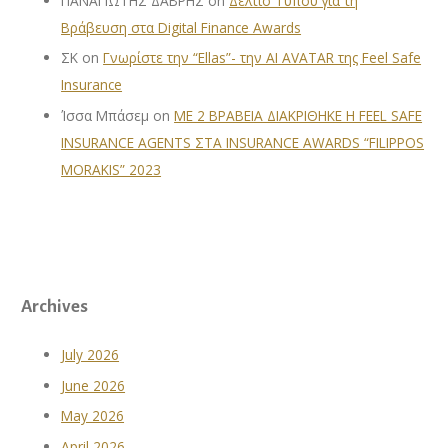
ΠΑΝΑΓΙΩΤΗΣ ΔΑΒΡΗΣ
on
Δελτίο Τύπου για τη
Βράβευση στα Digital Finance Awards
ΣΚ
on
Γνωρίστε την “Ellas”- την AI AVATAR της Feel Safe
Insurance
Ίσσα Μπάσεμ
on
ΜΕ 2 ΒΡΑΒΕΙΑ ΔΙΑΚΡΙΘΗΚΕ Η FEEL SAFE
INSURANCE AGENTS ΣΤΑ INSURANCE AWARDS “FILIPPOS
MORAKIS” 2023
Archives
July 2026
June 2026
May 2026
April 2026