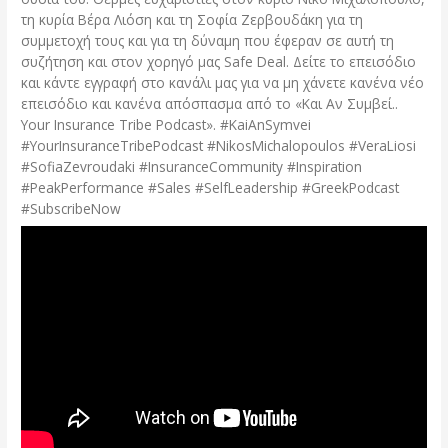
τη κυρία Βέρα Λιόση και τη Σοφία Ζερβουδάκη για τη
συμμετοχή τους και για τη δύναμη που έφεραν σε αυτή τη
συζήτηση και στον χορηγό μας Safe Deal. Δείτε το επεισόδιο
και κάντε εγγραφή στο κανάλι μας για να μη χάνετε κανένα νέο
επεισόδιο και κανένα απόσπασμα από το «Και Αν Συμβεί..
Your Insurance Tribe Podcast». #KaiAnSymvei
#YourInsuranceTribePodcast #NikosMichalopoulos #VeraLiosi
#SofiaZevroudaki #InsuranceCommunity #Inspiration
#PeakPerformance #Sales #SelfLeadership #GreekPodcast
#SubscribeNow