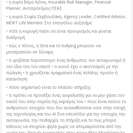
• η κυρία Βέρα Λιόση, Insurable Risk Manager, Financial
Planner, Αντιπρόεδρος ΠΣΑΣ
• η κυρία Σοφία Ζερβουδάκη, Agency Leader, Certified Advisor,
MDRT Life Member Στο επεισόδιο συζητάμε:
• πότε η κορυφή παύει να είναι προορισμός και γίνεται
διαδρομή
• πώς ο πόνος, η ήττα και το bullying μπορούν να
μετατραπούν σε δύναμη
• τι φοβάται περισσότερο ένας άνθρωπος: τον ανταγωνισμό ή
τον ίδιο του τον εαυτό • τι κοινό έχει ο ακοντισμός με την
πώληση • τι χρειάζεται πραγματικά ένας πελάτης: προϊόν ή
κατανόηση
• πόσο σημαντικό είναι το πλαίσιο στήριξης
• τι πρέπει να προσέξει ένας ασφαλιστής για να μην χάσει τον
εαυτό του στην πορεία της καριέρας του • ποιο είναι εκείνο το
ανθρώπινο στοιχείο που δεν αντικαθίσταται ούτε στην εποχή
της τεχνολογίας και του AI Ένα επεισόδιο για την επιτυχία, την
αυτογνωσία, την πειθαρχία, τη στήριξη και το πώς μπορεί
κάποιος να στοχεύει ψηλά χωρίς να απομακρύνεται από την
ουσία του. Θερμές ευχαριστίες στον κύριο Νίκο Μιχαλόπουλο,