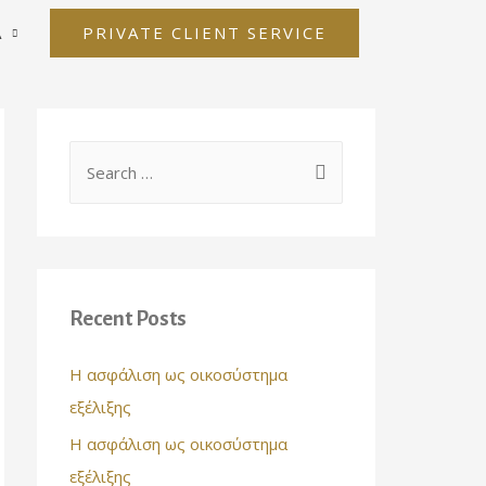
PRIVATE CLIENT SERVICE
Α
S
e
a
r
c
Recent Posts
h
f
Η ασφάλιση ως οικοσύστημα
o
εξέλιξης
r
Η ασφάλιση ως οικοσύστημα
:
εξέλιξης