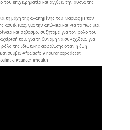
 του επιχειρηματία και αγγίζει την ουσία της
ια τη μάχη της αγαπημένης του Μαρίας με τον
ης ασθένειας, για την απώλεια και για το πώς μια
κρίνεια και σεβασμό, συζητάμε: για τον ρόλο του
αχείρισή του, για τη δύναμη να συνεχίζεις, για
ν ρόλο της ιδιωτικής ασφάλισης όταν η ζωή
ιανσυμβει #feelsafe #insurancepodcast
oulinaki #cancer #health