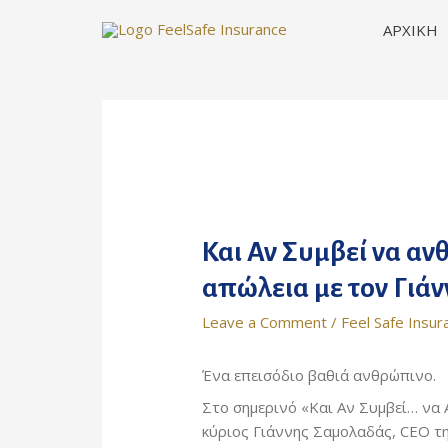
Skip
ΑΡΧΙΚΗ
to
content
Και Αν Συμβεί να αν
απώλεια με τον Γιά
Leave a Comment
/
Feel Safe Insur
Ένα επεισόδιο βαθιά ανθρώπινο.
Στο σημερινό «Και Αν Συμβεί… να Α
κύριος Γιάννης Σαμολαδάς, CEO τη