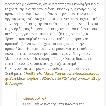
φροντίδας για άστεγους, όπως πετσέτες που προσφέραμε για
τη χρήση της κινητής ντουζιέρας. Παράλληλα, η εταιρεία μας
προωθεί την ανακύκλωση μέσω συνεργασιών με ΜΚΟ και
οργανισμούς, ενώ ενισχύει πρωτοβουλίες υπέρ της γυναικείας
επιχειρηματικότητας, της καταπολέμησης του Glass Ceiling και
της στήριξης της διαφορετικότητας.Ευχαριστούμε θερμά τους
πελάτες μας για την πολύτιμη στήριξή τους σε αυτές τις
δράσεις, που συμβάλλουν σε ένα καλύτερο αύριο. Σας
προσκαλούμε να συμμετέχετε και εσείς σε αυτή την
προσπάθεια, είτε προσφέροντας ρούχα για τη “Ντουλάπα
Δύναμης” είτε προϊόντα προσωπικής φροντίδας για το Van
Metamorphosis. Κάθε προσφορά σας κάνει τη διαφορά στη
ζωή κάποιου ανθρώπου που χρειάζεται στήριξη.
Επικοινωνήστε μαζί μας για να μάθετε πώς μπορείτε να
βοηθήσετε!
#FeelSafeForABetterTomorrow
#ΝτουλάπαΔύναμ
ης
#VanMetamorphosis
#ZeroWaste
#ΣτήριξηΓυναικών
#Στήρ
ιξηΑστέγων
@stellazoulinaki
Η Feel Safe Insurance, στο πλαίσιο της