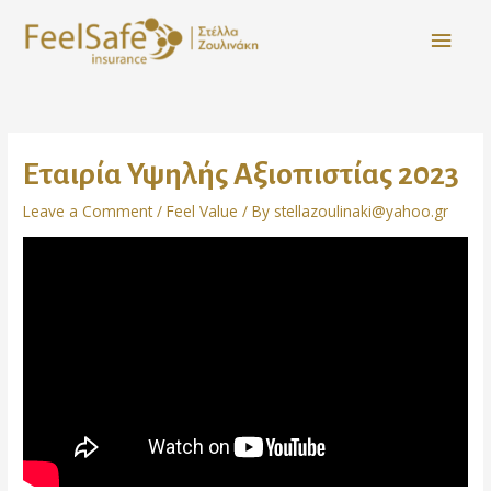
Εταιρία Υψηλής Αξιοπιστίας 2023
Leave a Comment
/
Feel Value
/ By
stellazoulinaki@yahoo.gr