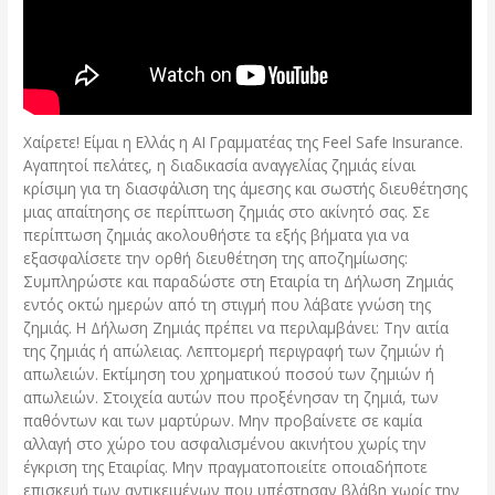
Χαίρετε! Είμαι η Ελλάς η AI Γραμματέας της Feel Safe Insurance.
Αγαπητοί πελάτες, η διαδικασία αναγγελίας ζημιάς είναι
κρίσιμη για τη διασφάλιση της άμεσης και σωστής διευθέτησης
μιας απαίτησης σε περίπτωση ζημιάς στο ακίνητό σας. Σε
περίπτωση ζημιάς ακολουθήστε τα εξής βήματα για να
εξασφαλίσετε την ορθή διευθέτηση της αποζημίωσης:
Συμπληρώστε και παραδώστε στη Εταιρία τη Δήλωση Ζημιάς
εντός οκτώ ημερών από τη στιγμή που λάβατε γνώση της
ζημιάς. Η Δήλωση Ζημιάς πρέπει να περιλαμβάνει: Την αιτία
της ζημιάς ή απώλειας. Λεπτομερή περιγραφή των ζημιών ή
απωλειών. Εκτίμηση του χρηματικού ποσού των ζημιών ή
απωλειών. Στοιχεία αυτών που προξένησαν τη ζημιά, των
παθόντων και των μαρτύρων. Μην προβαίνετε σε καμία
αλλαγή στο χώρο του ασφαλισμένου ακινήτου χωρίς την
έγκριση της Εταιρίας. Μην πραγματοποιείτε οποιαδήποτε
επισκευή των αντικειμένων που υπέστησαν βλάβη χωρίς την