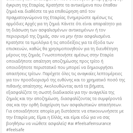
έγκριση της Εταιρίας. Κρατήστε τα αντικείμενα που έπαθαν
ζημιά και διαθέστε τα για επιθεώρηση από τον
πραγματογνώμονα της Εταιρίας. Ενημερώστε αμέσως τις
αρμόδιες Αρχές για τη ζημιά. Κάνετε ότι είναι απαραίτητο για
τη διάσωση των ασφαλισμένων αντικειμένων ή τον
περιορισμό της ζημιάς, σαν να μην ήταν ασφαλισμένα.
Κρατήστε τα τιμολόγια ή τις αποδείξεις για τα έξοδα των
επισκευών, καθώς θα χρησιμοποιηθούν για τη διευθέτηση
μέρους της ζημιάς. Γνωστοποιήστε αμέσως στην Εταιρία
οποιαδήποτε απαίτηση αποζημίωσης προς τρίτο ή
οποιοδήποτε περιστατικό που μπορεί να δημιουργήσει
απαιτήσεις τρίτων. Παρέχετε όλες τις αναγκαίες λεπτομέρειες
για τον προσδιορισμό της ευθύνης και το χρηματικό ποσό της
πιθανής απαίτησης. Ακολουθώντας αυτά τα βήματα,
εξασφαλίζετε τη σωστή διαδικασία για την αναγγελία της
ζημιάς και την αποζημίωση, διασφαλίζοντας τα συμφέροντά
σας και την ορθή διαχείριση των ασφαλιστικών απαιτήσεων.
Για οποιαδήποτε απορία μη διστάσετε να επικοινωνήσετε με
την Εταιρία μας. Είμαι η Ελλάς, και είμαι εδώ για να σας
βοηθήσω να νιώθετε ασφαλείς! #ai #feelsafeinsurance
#feelsafe