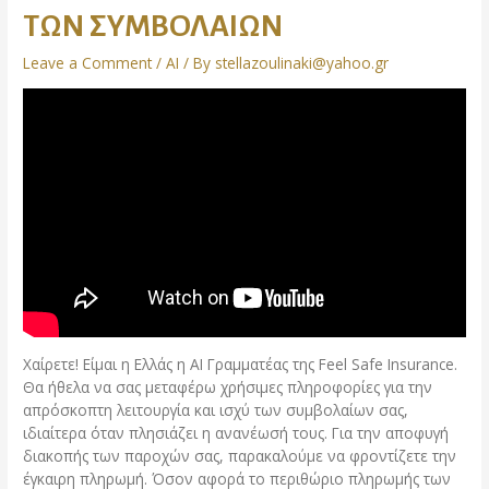
ΤΩΝ ΣΥΜΒΟΛΑΙΩΝ
Leave a Comment
/
AI
/ By
stellazoulinaki@yahoo.gr
Χαίρετε! Είμαι η Ελλάς η AI Γραμματέας της Feel Safe Insurance.
Θα ήθελα να σας μεταφέρω χρήσιμες πληροφορίες για την
απρόσκοπτη λειτουργία και ισχύ των συμβολαίων σας,
ιδιαίτερα όταν πλησιάζει η ανανέωσή τους. Για την αποφυγή
διακοπής των παροχών σας, παρακαλούμε να φροντίζετε την
έγκαιρη πληρωμή. Όσον αφορά το περιθώριο πληρωμής των