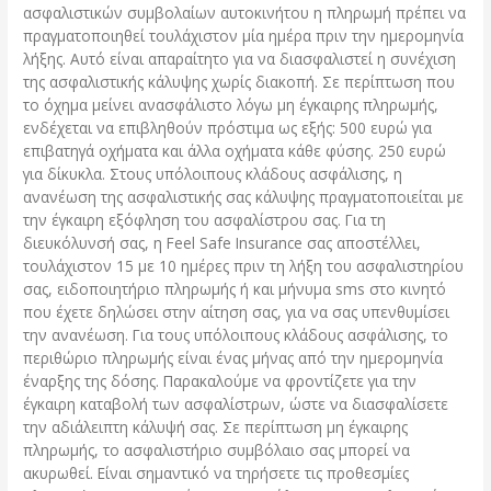
ασφαλιστικών συμβολαίων αυτοκινήτου η πληρωμή πρέπει να
πραγματοποιηθεί τουλάχιστον μία ημέρα πριν την ημερομηνία
λήξης. Αυτό είναι απαραίτητο για να διασφαλιστεί η συνέχιση
της ασφαλιστικής κάλυψης χωρίς διακοπή. Σε περίπτωση που
το όχημα μείνει ανασφάλιστο λόγω μη έγκαιρης πληρωμής,
ενδέχεται να επιβληθούν πρόστιμα ως εξής: 500 ευρώ για
επιβατηγά οχήματα και άλλα οχήματα κάθε φύσης. 250 ευρώ
για δίκυκλα. Στους υπόλοιπους κλάδους ασφάλισης, η
ανανέωση της ασφαλιστικής σας κάλυψης πραγματοποιείται με
την έγκαιρη εξόφληση του ασφαλίστρου σας. Για τη
διευκόλυνσή σας, η Feel Safe Insurance σας αποστέλλει,
τουλάχιστον 15 με 10 ημέρες πριν τη λήξη του ασφαλιστηρίου
σας, ειδοποιητήριο πληρωμής ή και μήνυμα sms στο κινητό
που έχετε δηλώσει στην αίτηση σας, για να σας υπενθυμίσει
την ανανέωση. Για τους υπόλοιπους κλάδους ασφάλισης, το
περιθώριο πληρωμής είναι ένας μήνας από την ημερομηνία
έναρξης της δόσης. Παρακαλούμε να φροντίζετε για την
έγκαιρη καταβολή των ασφαλίστρων, ώστε να διασφαλίσετε
την αδιάλειπτη κάλυψή σας. Σε περίπτωση μη έγκαιρης
πληρωμής, το ασφαλιστήριο συμβόλαιο σας μπορεί να
ακυρωθεί. Είναι σημαντικό να τηρήσετε τις προθεσμίες