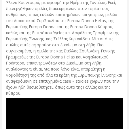
Έλενα Κουντουρά, με αφορμή την Ημέρα της Γυναίκας. Εκεί,
διενεργήθηκαν ομιλίες διακεκριμένων στον τομέα τους
ανθρώπων, όπως ειδικών επιστημόνων και γιατρών, μελών
του Διοικητικού Συμβουλίου της Europa Donna Hellas, της
Ευρωπαϊκής Europa Donna και της Europa Donna Κύπρου,
καθώς και της Επιτρόπου Υγείας και Ασφάλειας Τροφίμων της
Ευρωπαϊκής Ένωσης, κας Στέλλας Κυριακίδου. Μία από τις
ομιλίες αυτές αφορούσε στο Δικαίωμα στη Λήθη. Πιο
συγκεκριμένα, η ομιλία της κας Στέλλας Ζουλινάκη, Γενικής
Γραμματέως της Europa Donna Hellas και Ασφαλιστικού
Πράκτορα, επικεντρωνόταν στο Δικαίωμα στη Λήθη,
αναλύοντας τι είναι, για ποιο λόγο είναι απαραίτητη η
νομοθέτησή της από όλα τα κράτη της Ευρωπαϊκής Ένωσης και
αναφερόμενη σε επιτυχημένα case – studies χωρών που την
έχουν ήδη θεσμοθετήσει, όπως αυτό της Γαλλίας και της
Κύπρου.