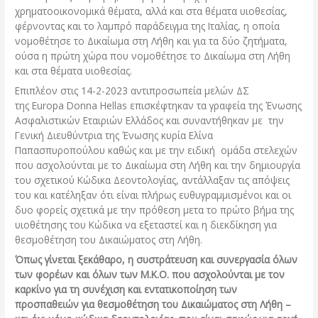
χρηματοοικονομικά θέματα, αλλά και στα θέματα υιοθεσίας,
φέρνοντας και το λαμπρό παράδειγμα της Ιταλίας, η οποία
νομοθέτησε το Δικαίωμα στη Λήθη και για τα δύο ζητήματα,
ούσα η πρώτη χώρα που νομοθέτησε το Δικαίωμα στη Λήθη
και στα θέματα υιοθεσίας.
Επιπλέον στις 14-2-2023 αντιπροσωπεία μελών ΔΣ
της Europa Donna Hellas επισκέφτηκαν τα γραφεία της Ένωσης
Ασφαλιστικών Εταιριών Ελλάδος και συναντήθηκαν με την
Γενική Διευθύντρια της Ένωσης κυρία Ελίνα
Παπασπυροπούλου καθώς και με την ειδική ομάδα στελεχών
που ασχολούνται με το Δικαίωμα στη Λήθη και την δημιουργία
του σχετικού Κώδικα Δεοντολογίας, αντάλλαξαν τις απόψεις
του και κατέληξαν ότι είναι πλήρως ευθυγραμμισμένοι και οι
δυο φορείς σχετικά με την πρόθεση μετα το πρώτο βήμα της
υιοθέτησης του Κώδικα να εξεταστεί και η διεκδίκηση για
θεσμοθέτηση του Δικαιώματος στη Λήθη.
Όπως γίνεται ξεκάθαρο, η συστράτευση και συνεργασία όλων
των φορέων και όλων των Μ.Κ.Ο. που ασχολούνται με τον
καρκίνο για τη συνέχιση και εντατικοποίηση των
προσπαθειών για θεσμοθέτηση του Δικαιώματος στη Λήθη –