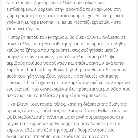
Νεοπλασιών, ζητούμενο πολλών ετών όλων των
εμπλεκόμενων φορέων στην φροντίδα του καρκίνου στη
χώρα μας και project στο οποίο συμμετείχε εδώ και μερικά
χρόνια η Europa Donna Hellas με «τραπέζι εργασιών» στο
Υπουργείο Υγείας.
Η ύπαρξη αυτού του Μητρώου, θα διευκολύνει, ανάμεσα σε
πολλά άλλα, και τη θεσμοθέτηση του Δικαιώματος στη Λήθη,
καθώς το ζήτημα που προκύπτει στις συζητήσεις μεταξύ
ασφαλιστικών εταιριών, τραπεζών κλπ. είναι η έλλειψη
ακριβούς αριθμού νοσούντων και επιβιωσάντων ανά τύπο
καρκίνου, hard facts αριθμών δηλαδή που θα αποδεικνύουν
αυτό που ήδη γνωρίζουν γιατροί, νοσηλευτές και πάσης
φύσεως ειδικοί σχετικά με τον καρκίνο γενικά και τον καρκίνο
του μαστού, πιο συγκεκριμένα: ότι πρόκειται για μια νόσο που
πλέον ως επί το πλείστον μπορεί και θεραπεύεται.
Η κα Έλενα Κουντουρά, τέλος, κατά τη διάρκεια της δικής της
ομιλίας τόσο ως Πρόεδρος της Europa Donna Hellas, όσο και
ως Ευρωβουλευτής, αλλά και ως ενεργή συμμετέχουσα στα
όργανα της Ευρωπαϊκής Ένωσης που ασχολούνται με τον
καρκίνο, έθιξε την αξία της νομικής θεσμοθέτησης του
Δικαιώματος στη Λήθη, αναφερόμενη όχι μόνο στα