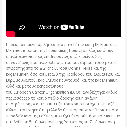
Παρευρισκόμενη ομιλήτρια στο panel ήταν και η Dr Francoise
Meunier, ιδρύτρια της Ευρωπαϊκής Πρωτοβουλίας κατά των
διακρίσεων για τους επιβιώσαντες από καρκίνο. Στις
συναντήσεις που ακολούθησαν του συνεδρίου, τόσο μεταξύ
επιτροπής από το Δ.Σ. της Europa Donna Hellas και της
κας Meunier, όσο και μεταξύ της Προέδρου του Σωματείου και
Ευρωβουλευτού, κας Έλενας Κουντουρά, και της κας Menieur,
αλλά και με τους εκπροσώπους
του European Cancer Organisation (ECO), αναδείχτηκε ακόμα
περισσότερο το κοινό πεδίο δράσης και η ανάγκη
συστράτευσης για την επίτευξη του κοινού στόχου. Μεταξύ
άλλων, τονίστηκε ότι η Ελλάδα θα μπορούσε να βασιστεί στα
παραδείγματα της Γαλλίας, που έχει θεσμοθετήσει το Δικαίωμα
στη Λήθη με 5ετή αναμονή, της Ρουμανίας με 7ετή αναμονή,