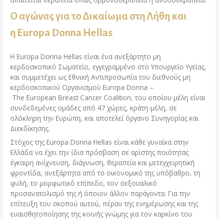
Ο αγώνας για το Δικαίωμα στη Λήθη και
η
Europa
Donna
Hellas
Η Europa Donna Hellas είναι ένα ανεξάρτητο μη
κερδοσκοπικό Σωματείο, εγγεγραμμένο στο Υπουργείο Υγείας,
και συμμετέχει ως Εθνική Αντιπροσωπία του διεθνούς μη
κερδοσκοπικού Οργανισμού Europa Donna –
The European Breast Cancer Coalition, του οποίου μέλη είναι
συνδεδεμένες ομάδες από 47 χώρες, κράτη-μέλη, σε
ολόκληρη την Ευρώπη, και αποτελεί όργανο Συνηγορίας και
Διεκδίκησης.
Στόχος της Europa Donna Hellas είναι κάθε γυναίκα στην
Ελλάδα να έχει την ίδια πρόσβαση σε αρίστης ποιότητας
έγκαιρη ανίχνευση, διάγνωση, θεραπεία και μετεγχειρητική
φροντίδα, ανεξάρτητα από το οικονομικό της υπόβαθρο, τη
φυλή, το μορφωτικό επίπεδο, τον σεξουαλικό
προσανατολισμό της ή όποιον άλλον παράγοντα. Για την
επίτευξη του σκοπού αυτού, πέραν της ενημέρωσης και της
ευαισθητοποίησης της κοινής γνώμης για τον καρκίνο του