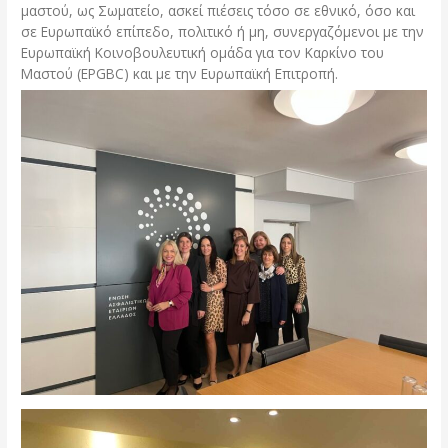
μαστού, ως Σωματείο, ασκεί πιέσεις τόσο σε εθνικό, όσο και
σε Ευρωπαϊκό επίπεδο, πολιτικό ή μη, συνεργαζόμενοι με την
Ευρωπαϊκή Κοινοβουλευτική ομάδα για τον Καρκίνο του
Μαστού (EPGBC) και με την Ευρωπαϊκή Επιτροπή.