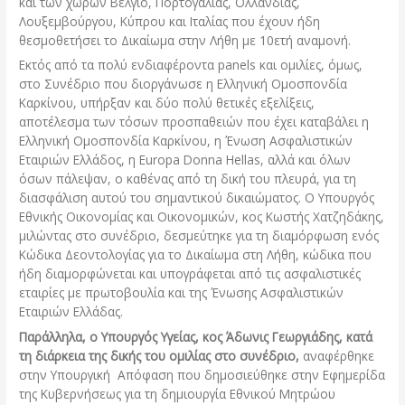
και των χωρών Βέλγιο, Πορτογαλίας, Ολλανδίας,
Λουξεμβούργου, Κύπρου και Ιταλίας που έχουν ήδη
θεσμοθετήσει το Δικαίωμα στην Λήθη με 10ετή αναμονή.
Εκτός από τα πολύ ενδιαφέροντα panels και ομιλίες, όμως,
στο Συνέδριο που διοργάνωσε η Ελληνική Ομοσπονδία
Καρκίνου, υπήρξαν και δύο πολύ θετικές εξελίξεις,
αποτέλεσμα των τόσων προσπαθειών που έχει καταβάλει η
Ελληνική Ομοσπονδία Καρκίνου, η Ένωση Ασφαλιστικών
Εταιριών Ελλάδος, η Europa Donna Hellas, αλλά και όλων
όσων πάλεψαν, ο καθένας από τη δική του πλευρά, για τη
διασφάλιση αυτού του σημαντικού δικαιώματος. Ο Υπουργός
Εθνικής Οικονομίας και Οικονομικών, κος Κωστής Χατζηδάκης,
μιλώντας στο συνέδριο, δεσμεύτηκε για τη διαμόρφωση ενός
Κώδικα Δεοντολογίας για το Δικαίωμα στη Λήθη, κώδικα που
ήδη διαμορφώνεται και υπογράφεται από τις ασφαλιστικές
εταιρίες με πρωτοβουλία και της Ένωσης Ασφαλιστικών
Εταιριών Ελλάδας.
Παράλληλα, ο Υπουργός Υγείας, κος Άδωνις Γεωργιάδης, κατά
τη διάρκεια της δικής του ομιλίας στο συνέδριο,
αναφέρθηκε
στην Υπουργική Απόφαση που δημοσιεύθηκε στην Εφημερίδα
της Κυβερνήσεως για τη δημιουργία Εθνικού Μητρώου