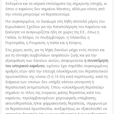
δεδομένα και τα ιατρικά επιτεύγματα της σημερινής εποχής, κι
όπου ο καρκίνος δεν σημαίνει θάνατος, αλλά μια νόσος από
την οποία μπορούμε να θεραπευτούμε.
Πιο συγκεκριμένα, το δικαίωμα στη λήθη αποτελεί μέρος του
Ευρωπαϊκού Σχεδίου για την Καταπολέμηση του Καρκίνου και
ξεκίνησε να αναγνωρίζεται ήδη σε χώρες της Ε.Ε., όπως η
Γαλλία, το Βέλγιο, το Λουξεμβούργο, η Ολλανδία, η
Πορτογαλία, η Ρουμανία, η Ιταλία και η Κύπρος.
Στις χώρες αυτές, για τη λήψη δανείων μέχρι ενός ποσού και
για τη σύναψη συμβολαίων ασφαλειών ζωής και για την
εξασφάλιση των δανείων αυτών
,
απαγορεύεται
η συνεκτίμηση
του ιστορικού καρκίνου
, εφόσον έχει παρέλθει συγκεκριμένος
αριθμός ετών από την επιτυχή ολοκλήρωση του θεραπευτικού
πρωτοκόλλου της νόσου (5 ή 10 έτη κατά περίπτωση), κατά τη
διάρκεια των οποίων δεν υπήρξε κάποια υποτροπή ή
θεραπευτική αντιμετώπιση. Όπου «ολοκλήρωση θεραπείας»
σημαίνει το τέλος της ενεργούς φάσης θεραπείας κατά του
καρκίνου, περιλαμβανομένων χειρουργικής επέμβασης,
ακτινοθεραπείας ή/και φαρμακευτικής θεραπείας, σύμφωνα με
τα θεραπευτικά πρωτόκολλα, ανεξαρτήτως αν εξακολουθεί να
απαιτείται θεραπεία όπως ορμονοθεραπεία ή ανοσοθεραπεία.