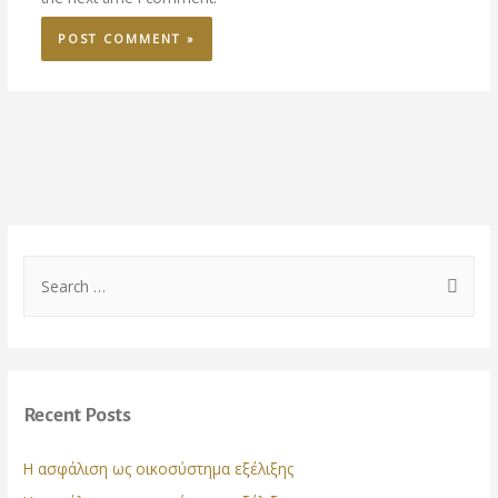
S
e
a
r
c
Recent Posts
h
f
Η ασφάλιση ως οικοσύστημα εξέλιξης
o