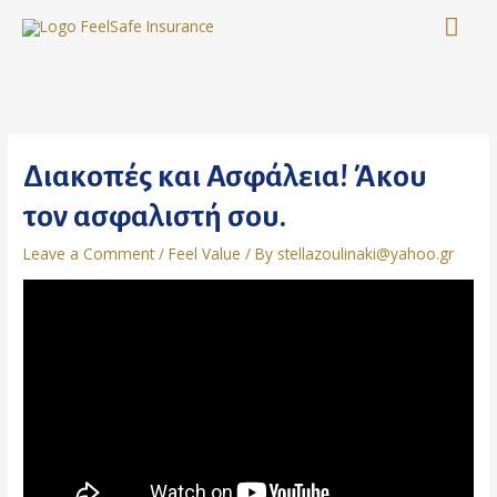
Skip
MA
to
content
ME
Διακοπές και Ασφάλεια! Άκου
τον ασφαλιστή σου.
Leave a Comment
/
Feel Value
/ By
stellazoulinaki@yahoo.gr