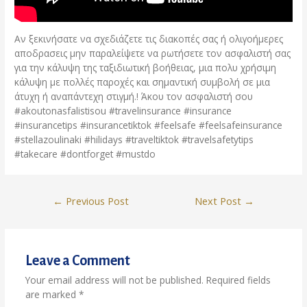
Αν ξεκινήσατε να σχεδιάζετε τις διακοπές σας ή ολιγοήμερες
αποδρασεις μην παραλείψετε να ρωτήσετε τον ασφαλιστή σας
για την κάλυψη της ταξιδιωτική βοήθειας, μια πολυ χρήσιμη
κάλυψη με πολλές παροχές και σημαντική συμβολή σε μια
άτυχη ή αναπάντεχη στιγμή.! Άκου τον ασφαλιστή σου
#akoutonasfalistisou #travelinsurance #insurance
#insurancetips #insurancetiktok #feelsafe #feelsafeinsurance
#stellazoulinaki #hilidays #traveltiktok #travelsafetytips
#takecare #dontforget #mustdo
Post
←
Previous Post
Next Post
→
navigation
Leave a Comment
Your email address will not be published.
Required fields
are marked
*