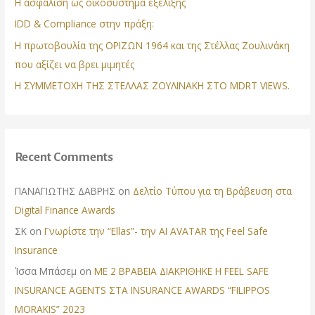
Η ασφάλιση ως οικοσύστημα εξέλιξης
r
IDD & Compliance στην πράξη:
:
Η πρωτοβουλία της ΟΡΙΖΩΝ 1964 και της Στέλλας Ζουλινάκη
που αξίζει να βρει μιμητές
Η ΣΥΜΜΕΤΟΧΗ ΤΗΣ ΣΤΕΛΛΑΣ ΖΟΥΛΙΝΑΚΗ ΣΤΟ MDRT VIEWS.
Recent Comments
ΠΑΝΑΓΙΩΤΗΣ ΔΑΒΡΗΣ
on
Δελτίο Τύπου για τη Βράβευση στα
Digital Finance Awards
ΣΚ
on
Γνωρίστε την “Ellas”- την AI AVATAR της Feel Safe
Insurance
Ίσσα Μπάσεμ
on
ΜΕ 2 ΒΡΑΒΕΙΑ ΔΙΑΚΡΙΘΗΚΕ Η FEEL SAFE
INSURANCE AGENTS ΣΤΑ INSURANCE AWARDS “FILIPPOS
MORAKIS” 2023