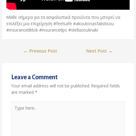
Μάθε σήμερα για τα ασφαλιστικά προϊόντα που μπορεί να
επιλέξει μια επιχείρηση #feelsafe #akoutonasfalistisou
#insurancetiktok #insurancetips #stellazoulinaki
Post
←
Previous Post
Next Post
→
navigation
Leave a Comment
Your email address will not be published.
Required fields
are marked
*
Type
here..