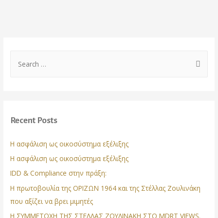
S
e
a
r
c
Recent Posts
h
f
Η ασφάλιση ως οικοσύστημα εξέλιξης
o
Η ασφάλιση ως οικοσύστημα εξέλιξης
r
IDD & Compliance στην πράξη:
:
Η πρωτοβουλία της ΟΡΙΖΩΝ 1964 και της Στέλλας Ζουλινάκη
που αξίζει να βρει μιμητές
Η ΣΥΜΜΕΤΟΧΗ ΤΗΣ ΣΤΕΛΛΑΣ ΖΟΥΛΙΝΑΚΗ ΣΤΟ MDRT VIEWS.