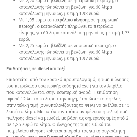
Με 2,20 ευρώ η
βενζίνη
σε ηπειρωτική περιοχή, ο
καταναλωτής πληρώνει τη βενζίνη, για 60 λίτρα
κατανάλωση μηνιαίως, με τιμή 1,98 ευρώ.
Mε 1,95 ευρώ το
πετρέλαιο κίνησης
σε ηπειρωτική
περιοχή, ο καταναλωτής πληρώνει το πετρέλαιο
κίνησης, για 60 λίτρα κατανάλωση μηνιαίως, με τιμή 1,73
ευρώ.
Με 2,25 ευρώ η
βενζίνη
σε νησιωτική περιοχή, ο
καταναλωτής πληρώνει τη βενζίνη, για 60 λίτρα
κατανάλωση μηνιαίως, με τιμή 1,97 ευρώ.
Επιδοτήσεις σε diesel και ταξί
Επιδοτείται από τον κρατικό προϋπολογισμό, η τιμή πώλησης
του πετρελαίου εσωτερικής καύσης (diesel) για τον Απρίλιο,
που καταναλώνεται στην εσωτερική αγορά. Η επιδότηση
αφορά 12 λεπτά το λίτρο στην πηγή, έτσι ώστε το όφελος
στην τελική τιμή (συνυπολογίζοντας το ΦΠΑ) να ανέλθει σε 15
λεπτά το λίτρο. Με αυτόν τον τρόπο αναμένεται η τελική τιμή
πώλησης diesel να μειωθεί, με βάση τις σημερινές τιμές από 2
σε 1,85 ευρώ το λίτρο. Ο έλεγχος της τιμής ειδικά του
πετρελαίου κίνησης κρίνεται απαραίτητος για τη συγκράτηση