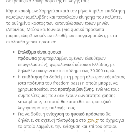
σε τραπεζικό λογαριασμό της επιλογής τους.
Κάρτα καυσίμων: Χορηγείται κατά τον μήνα Απρίλιο επιδότηση
καυσίμων (αμόλυβδης και πετρελαίου κίνησης) που καλύπτει
το αυξημένο κόστος των καταναλώσεων τριών μηνών
(Απριλίου, Μαΐου και Ιουνίου) για φυσικά πρόσωπα
(συμπεριλαμβανομένων ελευθέρων επαγγελματιών), με τα
ακόλουθα χαρακτηριστικά:
Επιλέξιμα είναι φυσικά
πρόσωπα
(συμπεριλαμβανομένων ελευθέρων
επαγγελματιών), φορολογικοί κάτοικοι Ελλάδος, με
δηλωθέν οικογενειακό εισόδημα έως 30.000 ευρώ.
Η
επιδότηση
θα δοθεί με τη μορφή ηλεκτρονικής κάρτας
(στα πρότυπα του freedom pass) η οποία μπορεί να
χρησιμοποιείται στα
πρατήρια βενζίνης
, ενώ για τους
συμπολίτες μας που δεν έχουν δυνατότητα χρήσης
smartphone, το ποσό θα κατατεθεί σε τραπεζικό
λογαριασμό της επιλογής τους.
Για να δοθεί η
ενίσχυση το φυσικό πρόσωπο
θα
δηλώνει σε σχετική πλατφόρμα στο
gov.gr
το όχημα για
το οποίο λαμβάνει την ενίσχυση και επί του οποίου