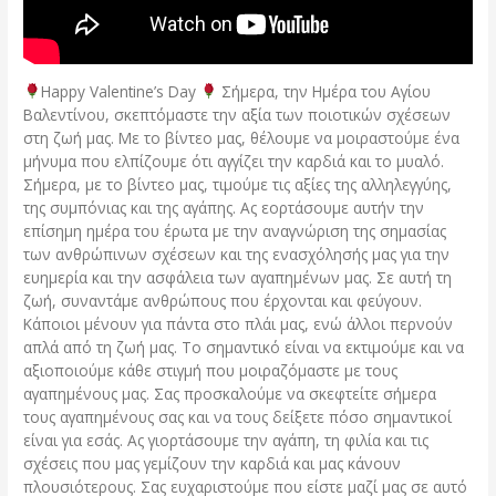
Happy Valentine’s Day
Σήμερα, την Ημέρα του Αγίου
Βαλεντίνου, σκεπτόμαστε την αξία των ποιοτικών σχέσεων
στη ζωή μας. Με το βίντεο μας, θέλουμε να μοιραστούμε ένα
μήνυμα που ελπίζουμε ότι αγγίζει την καρδιά και το μυαλό.
Σήμερα, με το βίντεο μας, τιμούμε τις αξίες της αλληλεγγύης,
της συμπόνιας και της αγάπης. Ας εορτάσουμε αυτήν την
επίσημη ημέρα του έρωτα με την αναγνώριση της σημασίας
των ανθρώπινων σχέσεων και της ενασχόλησής μας για την
ευημερία και την ασφάλεια των αγαπημένων μας. Σε αυτή τη
ζωή, συναντάμε ανθρώπους που έρχονται και φεύγουν.
Κάποιοι μένουν για πάντα στο πλάι μας, ενώ άλλοι περνούν
απλά από τη ζωή μας. Το σημαντικό είναι να εκτιμούμε και να
αξιοποιούμε κάθε στιγμή που μοιραζόμαστε με τους
αγαπημένους μας. Σας προσκαλούμε να σκεφτείτε σήμερα
τους αγαπημένους σας και να τους δείξετε πόσο σημαντικοί
είναι για εσάς. Ας γιορτάσουμε την αγάπη, τη φιλία και τις
σχέσεις που μας γεμίζουν την καρδιά και μας κάνουν
πλουσιότερους. Σας ευχαριστούμε που είστε μαζί μας σε αυτό