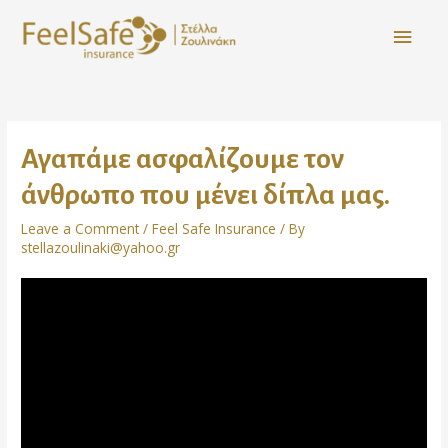
Αγαπάμε ασφαλίζουμε τον
άνθρωπο που μένει δίπλα μας.
Leave a Comment
/
Feel Safe Insurance
/ By
stellazoulinaki@yahoo.gr