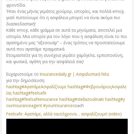
φροντίδα.
Ήταν ένας μήνας γεμάτος χιούμορ, ιστορίες, και πολλά emoji,
γιατί πιστεύουμε ότι η ασφάλεια μπορεί να είναι ακόμα πιο
διασκεδαστική!
Κάθε emoji, κάθε γράμμα σε αυτά τα μηνύματα, αποτελεί μια
ιστορία. Μια ιστορία για τον λόγο που η ασφάλιση είναι το πιο
αγαπημένο μας “αξεσουάρ” – ένας τρόπος να προστατεύουμε
αυτά που αγαπάμε πραγματικά.
Ετοιμαστείτε για τη συνέχεια γεμάτο χαμόγελα, εμπιστοσύνη,
και φυσικά, αγάπη για την ασφάλειά σας!
Ευχαριστούμε το
Insurancedaily.gr | Ασφαλιστικά Νέα
για την δημοσίευση.
hashtag#ΑγαπάμεΑσφαλίζουμε
hashtag#ΦεβρουάριοςΑσφαλε
ίας
hashtag#feelsafe
hashtag#feelsafeinsurance
hashtag#stellazoulinaki
hashtag#y
ourinsuranceagent
#yourinsurancec
oach
Feelsafe: Aγαπάμε, αλλά ταυτόχρονα… ασφαλίζουμε! (video)