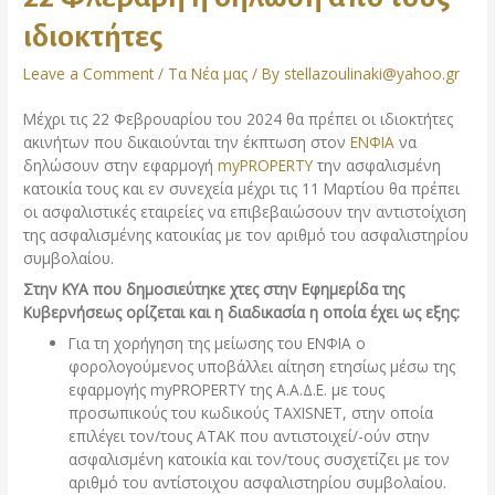
ιδιοκτήτες
Leave a Comment
/
Τα Νέα μας
/ By
stellazoulinaki@yahoo.gr
Μέχρι τις 22 Φεβρουαρίου του 2024 θα πρέπει οι ιδιοκτήτες
ακινήτων που δικαιούνται την έκπτωση στον
ΕΝΦΙΑ
να
δηλώσουν στην εφαρμογή
myPROPERTY
την ασφαλισμένη
κατοικία τους και εν συνεχεία μέχρι τις 11 Μαρτίου θα πρέπει
οι ασφαλιστικές εταιρείες να επιβεβαιώσουν την αντιστοίχιση
της ασφαλισμένης κατοικίας με τον αριθμό του ασφαλιστηρίου
συμβολαίου.
Στην ΚΥΑ που δημοσιεύτηκε χτες στην Εφημερίδα της
Κυβερνήσεως ορίζεται και η διαδικασία η οποία έχει ως εξης:
Για τη χορήγηση της μείωσης του ΕΝΦΙΑ ο
φορολογούμενος υποβάλλει αίτηση ετησίως μέσω της
εφαρμογής myPROPERTY της Α.Α.Δ.Ε. με τους
προσωπικούς του κωδικούς TAXISNET, στην οποία
επιλέγει τον/τους ΑΤΑΚ που αντιστοιχεί/-ούν στην
ασφαλισμένη κατοικία και τον/τους συσχετίζει με τον
αριθμό του αντίστοιχου ασφαλιστηρίου συμβολαίου.