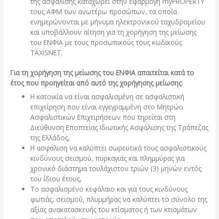
της ασφάλισης καταχωρεί στην εφαρμογή myPROPERTY
τους ΑΦΜ των ανωτέρω προσώπων, τα οποία
ενημερώνονται με μήνυμα ηλεκτρονικού ταχυδρομείου
και υποβάλλουν αίτηση για τη χορήγηση της μείωσης
του ΕΝΦΙΑ με τους προσωπικούς τους κωδικούς
TAXISNET.
Για τη χορήγηση της μείωσης του ΕΝΦΙΑ απαιτείται κατά το
έτος που προηγείται από αυτό της χορήγησης μείωσης:
Η κατοικία να είναι ασφαλισμένη σε ασφαλιστική
επιχείρηση που είναι εγγεγραμμένη στο Μητρώο
Ασφαλιστικών Επιχειρήσεων που τηρείται στη
Διεύθυνση Εποπτείας Ιδιωτικής Ασφάλισης της Τράπεζας
της Ελλάδος,
Η ασφάλιση να καλύπτει σωρευτικά τους ασφαλιστικούς
κινδύνους σεισμού, πυρκαγιάς και πλημμύρας για
χρονικό διάστημα τουλάχιστον τριών (3) μηνών εντός
του ίδιου έτους,
Το ασφαλισμένο κεφάλαιο και για τους κινδύνους
φωτιάς, σεισμού, πλυμμήρας να καλύπτει το σύνολο της
αξίας ανακατασκευής του κτίσματος ή των κτισμάτων