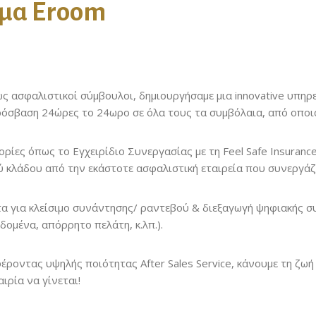
μα Eroom
ς ασφαλιστικοί σύμβουλοι, δημιουργήσαμε μια innovative υπηρ
πρόσβαση 24ώρες το 24ωρο σε όλα τους τα συμβόλαια, από οποι
ίες όπως το Εγχειρίδιο Συνεργασίας με τη Feel Safe Insurance
ύ κλάδου από την εκάστοτε ασφαλιστική εταιρεία που συνεργάζ
 για κλείσιμο συνάντησης/ ραντεβού & διεξαγωγή ψηφιακής συ
ομένα, απόρρητο πελάτη, κ.λπ.).
οντας υψηλής ποιότητας After Sales Service, κάνουμε τη ζωή 
ιρία να γίνεται!