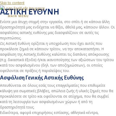
Skip to content
ΑΣΤΙΚΗ ΕΥΘΥΝΗ
MAIN MENU
Ενίοτε μια άτυχη στιγμή στην εργασία, στο σπίτι ή σε κάποια άλλη
δραστηριότητά μας ενδέχεται να θίξει, άθελά μας, κάποιον άλλον. Οι
ασφαλίσεις αστικής ευθύνης μας διασφαλίζουν σε αυτές τις
περιπτώσεις.
Ως Αστική Ευθύνη ορίζεται η υποχρέωση που έχει αυτός που
προκάλεσε ζημιά σε κάποιον τρίτον, να την αποκαταστήσει. Η
ασφάλιση της Αστικής Ευθύνης καλύπτει τις δαπάνες απόκρουσης
(π.χ. δικαστικά έξοδα) ή/και ικανοποίησης των αξιώσεων του τρίτου
κατά του ασφαλισμένου (δηλ. των αποζημιώσεων), οι οποίες
οφείλονται σε πράξεις ή παραλείψεις του.
Ασφάλιση Γενικής Αστικής Ευθύνης
Απευθύνεται σε όλους εσάς τους επαγγελματίες που επιθυμείτε
κάλυψη για σωματικές βλάβες, απώλεια ζωής ή υλικές ζημιές που θα
προκαλέσετε σε τρίτο και οφείλονται σε ατύχημα, που θα συμβεί
κατά τη λειτουργία των ασφαλισμένων χώρων ή από τη
δραστηριότητά τους.
Ειδικότερα, αφορά επιχειρήσεις εστίασης, αθλητικά κέντρα,