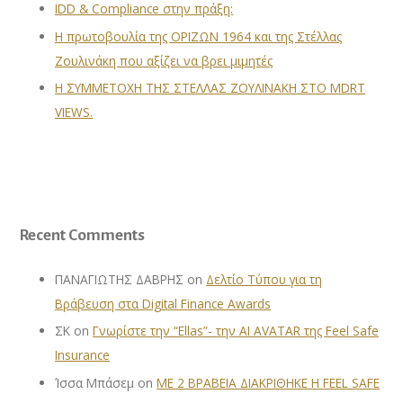
IDD & Compliance στην πράξη:
Η πρωτοβουλία της ΟΡΙΖΩΝ 1964 και της Στέλλας
Ζουλινάκη που αξίζει να βρει μιμητές
Η ΣΥΜΜΕΤΟΧΗ ΤΗΣ ΣΤΕΛΛΑΣ ΖΟΥΛΙΝΑΚΗ ΣΤΟ MDRT
VIEWS.
Recent Comments
ΠΑΝΑΓΙΩΤΗΣ ΔΑΒΡΗΣ
on
Δελτίο Τύπου για τη
Βράβευση στα Digital Finance Awards
ΣΚ
on
Γνωρίστε την “Ellas”- την AI AVATAR της Feel Safe
Insurance
Ίσσα Μπάσεμ
on
ΜΕ 2 ΒΡΑΒΕΙΑ ΔΙΑΚΡΙΘΗΚΕ Η FEEL SAFE