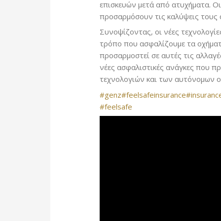
επισκευών μετά από ατυχήματα. Οι
προσαρμόσουν τις καλύψεις τους 
Συνοψίζοντας, οι νέες τεχνολογί
τρόπο που ασφαλίζουμε τα οχήματ
προσαρμοστεί σε αυτές τις αλλαγέ
νέες ασφαλιστικές ανάγκες που π
τεχνολογιών και των αυτόνομων 
#genz
#feelsafeinsurance
#insuranc
#feelsafe