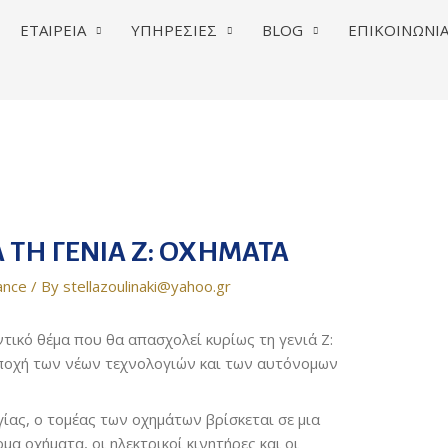
ΕΤΑΙΡΕΙΑ
ΥΠΗΡΕΣΙΕΣ
BLOG
ΕΠΙΚΟΙΝΩΝΙ
 ΤΗ ΓΕΝΙΑ Ζ: ΟΧΗΜΑΤΑ
ance
/ By
stellazoulinaki@yahoo.gr
τικό θέμα που θα απασχολεί κυρίως τη γενιά Ζ:
ποχή των νέων τεχνολογιών και των αυτόνομων
γίας, ο τομέας των οχημάτων βρίσκεται σε μια
α οχήματα, οι ηλεκτρικοί κινητήρες και οι