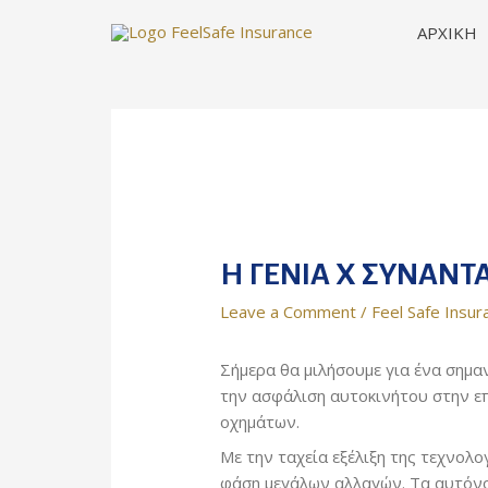
Skip
ΑΡΧΙΚΗ
to
content
Η ΓΕΝΙΑ Χ ΣΥΝΑΝΤΑ
Leave a Comment
/
Feel Safe Insur
Σήμερα θα μιλήσουμε για ένα σημαν
την ασφάλιση αυτοκινήτου στην ε
οχημάτων.
Με την ταχεία εξέλιξη της τεχνολο
φάση μεγάλων αλλαγών. Τα αυτόνομ