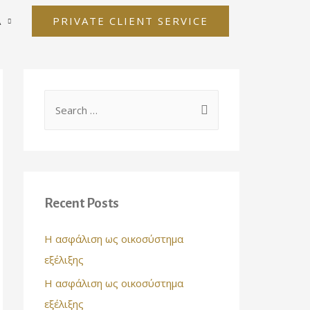
PRIVATE CLIENT SERVICE
Α
S
e
a
r
c
Recent Posts
h
f
Η ασφάλιση ως οικοσύστημα
o
εξέλιξης
r
Η ασφάλιση ως οικοσύστημα
:
εξέλιξης