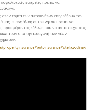
 ασφαλιστικές εταιρείες πρέπει να
ανάλογα.
ες στον τομέα των αυτοκινήτων επηρεάζουν τον
ά μας. Η ασφάλιση αυτοκινήτου πρέπει να
ς, προσφέροντας κάλυψη που να αντιστοιχεί στις
ροκύπτουν από την εισαγωγή των νέων
οχημάτων.
e
#propertyinsurance
#autoinsurance
#stellazoulinaki